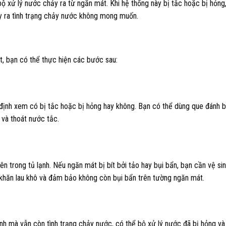
 xử lý nước chảy ra từ ngăn mát. Khi hệ thống này bị tắc hoặc bị hỏng
ây ra tình trạng chảy nước không mong muốn.
t, bạn có thể thực hiện các bước sau:
c định xem có bị tắc hoặc bị hỏng hay không. Bạn có thể dùng que đánh 
và thoát nước tắc.
ên trong tủ lạnh. Nếu ngăn mát bị bít bởi tảo hay bụi bẩn, bạn cần vệ si
khăn lau khô và đảm bảo không còn bụi bẩn trên tường ngăn mát.
lạnh mà vẫn còn tình trạng chảy nước, có thể bộ xử lý nước đã bị hỏng v