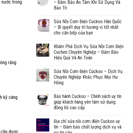
, nước trong
– Đảm Bảo An Tâm Khi Sử Dụng Và
Bảo Trì
Sửa Nồi Cơm Điện Cuckoo Hàn Quốc
– Bí quyết duy trì hương vị tốt nhất
cho căn bếp của bạn
Khám Phá Dịch Vụ Sửa Nồi Cơm Điện
Cuchen Chuyên Nghiệp – Đảm Bảo
Hiệu Quả Và An Toàn
bóng răng
Sửa Nồi Cơm Điện Cuckoo – Dịch Vụ
Chuyên Nghiệp Khắc Phục Mọi Hư
Hỏng
Bảo hành Cuckoo – Chính sách uy tín
nh kỹ càng
giúp khách hàng yên tâm sử dụng
đồng hồ cao cấp
Địa chỉ sửa nồi cơm điện Cuckoo uy
tín – Đảm bảo chất lượng dịch vụ và
à cần được
sự tin cậy