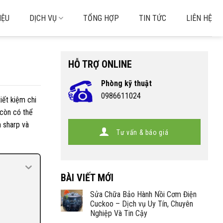
IỆU
DỊCH VỤ
TỔNG HỢP
TIN TỨC
LIÊN HỆ
HỖ TRỢ ONLINE
Phòng kỹ thuật
0986611024
iết kiệm chi
 còn có thể
h sharp và
Tư vấn & báo giá
BÀI VIẾT MỚI
Sửa Chữa Bảo Hành Nồi Cơm Điện
Cuckoo – Dịch vụ Uy Tín, Chuyên
Nghiệp Và Tin Cậy