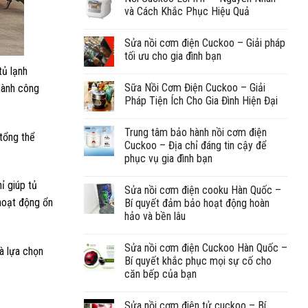
và Cách Khắc Phục Hiệu Quả
Sửa nồi cơm điện Cuckoo – Giải pháp
tối ưu cho gia đình bạn
tủ lạnh
Sữa Nồi Cơm Điện Cuckoo – Giải
thành công
Pháp Tiện Ích Cho Gia Đình Hiện Đại
Trung tâm bảo hành nồi cơm điện
 tổng thể
Cuckoo – Địa chỉ đáng tin cậy để
phục vụ gia đình bạn
ỉ giúp tủ
Sửa nồi cơm điện cooku Hàn Quốc –
 hoạt động ổn
Bí quyết đảm bảo hoạt động hoàn
hảo và bền lâu
Sửa nồi cơm điện Cuckoo Hàn Quốc –
là lựa chọn
Bí quyết khắc phục mọi sự cố cho
căn bếp của bạn
Sửa nồi cơm điện tử cuckoo – Bí