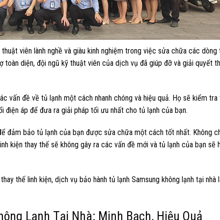
 thuật viên lành nghề và giàu kinh nghiệm trong việc sửa chữa các dòng 
ợ toàn diện, đội ngũ kỹ thuật viên của dịch vụ đã giúp đỡ và giải quyết 
các vấn đề về tủ lạnh một cách nhanh chóng và hiệu quả. Họ sẽ kiểm tra
i điện áp để đưa ra giải pháp tối ưu nhất cho tủ lạnh của bạn.
g để đảm bảo tủ lạnh của bạn được sửa chữa một cách tốt nhất. Không ch
inh kiện thay thế sẽ không gây ra các vấn đề mới và tủ lạnh của bạn sẽ
 thay thế linh kiện, dịch vụ bảo hành tủ lạnh Samsung không lạnh tại nhà 
ông Lạnh Tại Nhà: Minh Bạch, Hiệu Quả