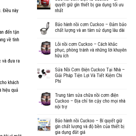
quyết giữ gìn thiết bị gia dụng tối ưu
. Điều này
nhất
Bảo hành nồi cơm Cuckoo – Đảm bảo
chất lượng và an tâm sử dụng lâu dài
an đến tận
àng về tình
Lỗi nồi cơm Cuckoo – Cách khắc
phục, phòng tránh và những lời khuyên
hữu ích
c và đưa ra
Sửa Nồi Cơm Điện Cuckoo Tại Nhà –
Giải Pháp Tiện Lợi Và Tiết Kiệm Chi
Phí
 cho khách
à hiệu quả
Trung tâm sửa chữa nồi cơm điện
Cuckoo – Địa chỉ tin cậy cho mọi nhà
nội trợ
Bảo hành nồi Cuckoo – Bí quyết giữ
gìn chất lượng và độ bền của thiết bị
gia dụng đắt giá