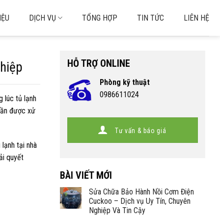
IỆU
DỊCH VỤ
TỔNG HỢP
TIN TỨC
LIÊN HỆ
HỖ TRỢ ONLINE
hiệp
Phòng kỹ thuật
0986611024
 lúc tủ lạnh
 cần được xử
Tư vấn & báo giá
 lạnh tại nhà
ải quyết
BÀI VIẾT MỚI
Sửa Chữa Bảo Hành Nồi Cơm Điện
Cuckoo – Dịch vụ Uy Tín, Chuyên
Nghiệp Và Tin Cậy