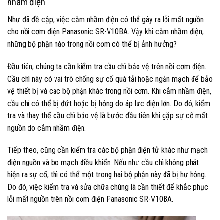
nhầm điện
Như đã đề cập, việc cắm nhầm điện có thể gây ra lỗi mất nguồn
cho nồi cơm điện Panasonic SR-V10BA. Vậy khi cắm nhầm điện,
những bộ phận nào trong nồi cơm có thể bị ảnh hưởng?
Đầu tiên, chúng ta cần kiểm tra cầu chì bảo vệ trên nồi cơm điện.
Cầu chì này có vai trò chống sự cố quá tải hoặc ngắn mạch để bảo
vệ thiết bị và các bộ phận khác trong nồi cơm. Khi cắm nhầm điện,
cầu chì có thể bị đứt hoặc bị hỏng do áp lực điện lớn. Do đó, kiểm
tra và thay thế cầu chì bảo vệ là bước đầu tiên khi gặp sự cố mất
nguồn do cắm nhầm điện.
Tiếp theo, cũng cần kiểm tra các bộ phận điện tử khác như mạch
điện nguồn và bo mạch điều khiển. Nếu như cầu chì không phát
hiện ra sự cố, thì có thể một trong hai bộ phận này đã bị hư hỏng.
Do đó, việc kiểm tra và sửa chữa chúng là cần thiết để khắc phục
lỗi mất nguồn trên nồi cơm điện Panasonic SR-V10BA.