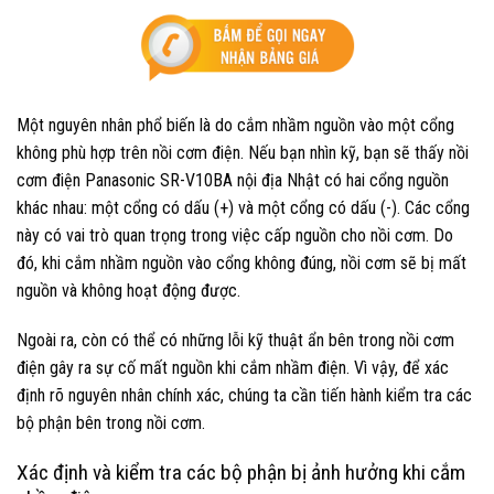
Một nguyên nhân phổ biến là do cắm nhầm nguồn vào một cổng
không phù hợp trên nồi cơm điện. Nếu bạn nhìn kỹ, bạn sẽ thấy nồi
cơm điện Panasonic SR-V10BA nội địa Nhật có hai cổng nguồn
khác nhau: một cổng có dấu (+) và một cổng có dấu (-). Các cổng
này có vai trò quan trọng trong việc cấp nguồn cho nồi cơm. Do
đó, khi cắm nhầm nguồn vào cổng không đúng, nồi cơm sẽ bị mất
nguồn và không hoạt động được.
Ngoài ra, còn có thể có những lỗi kỹ thuật ẩn bên trong nồi cơm
điện gây ra sự cố mất nguồn khi cắm nhầm điện. Vì vậy, để xác
định rõ nguyên nhân chính xác, chúng ta cần tiến hành kiểm tra các
bộ phận bên trong nồi cơm.
Xác định và kiểm tra các bộ phận bị ảnh hưởng khi cắm