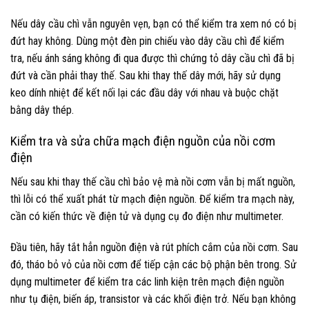
Nếu dây cầu chì vẫn nguyên vẹn, bạn có thể kiểm tra xem nó có bị
đứt hay không. Dùng một đèn pin chiếu vào dây cầu chì để kiểm
tra, nếu ánh sáng không đi qua được thì chứng tỏ dây cầu chì đã bị
đứt và cần phải thay thế. Sau khi thay thế dây mới, hãy sử dụng
keo dính nhiệt để kết nối lại các đầu dây với nhau và buộc chặt
bằng dây thép.
Kiểm tra và sửa chữa mạch điện nguồn của nồi cơm
điện
Nếu sau khi thay thế cầu chì bảo vệ mà nồi cơm vẫn bị mất nguồn,
thì lỗi có thể xuất phát từ mạch điện nguồn. Để kiểm tra mạch này,
cần có kiến thức về điện tử và dụng cụ đo điện như multimeter.
Đầu tiên, hãy tắt hẳn nguồn điện và rút phích cắm của nồi cơm. Sau
đó, tháo bỏ vỏ của nồi cơm để tiếp cận các bộ phận bên trong. Sử
dụng multimeter để kiểm tra các linh kiện trên mạch điện nguồn
như tụ điện, biến áp, transistor và các khối điện trở. Nếu bạn không