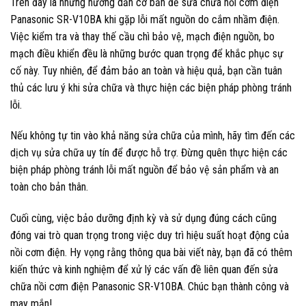
Trên đây là những hướng dẫn cơ bản để sửa chữa nồi cơm điện
Panasonic SR-V10BA khi gặp lỗi mất nguồn do cắm nhầm điện.
Việc kiểm tra và thay thế cầu chì bảo vệ, mạch điện nguồn, bo
mạch điều khiển đều là những bước quan trọng để khắc phục sự
cố này. Tuy nhiên, để đảm bảo an toàn và hiệu quả, bạn cần tuân
thủ các lưu ý khi sửa chữa và thực hiện các biện pháp phòng tránh
lỗi.
Nếu không tự tin vào khả năng sửa chữa của mình, hãy tìm đến các
dịch vụ sửa chữa uy tín để được hỗ trợ. Đừng quên thực hiện các
biện pháp phòng tránh lỗi mất nguồn để bảo vệ sản phẩm và an
toàn cho bản thân.
Cuối cùng, việc bảo dưỡng định kỳ và sử dụng đúng cách cũng
đóng vai trò quan trọng trong việc duy trì hiệu suất hoạt động của
nồi cơm điện. Hy vọng rằng thông qua bài viết này, bạn đã có thêm
kiến thức và kinh nghiệm để xử lý các vấn đề liên quan đến sửa
chữa nồi cơm điện Panasonic SR-V10BA. Chúc bạn thành công và
may mắn!