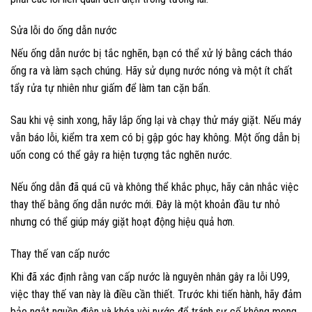
Sửa lỗi do ống dẫn nước
Nếu ống dẫn nước bị tắc nghẽn, bạn có thể xử lý bằng cách tháo
ống ra và làm sạch chúng. Hãy sử dụng nước nóng và một ít chất
tẩy rửa tự nhiên như giấm để làm tan cặn bẩn.
Sau khi vệ sinh xong, hãy lắp ống lại và chạy thử máy giặt. Nếu máy
vẫn báo lỗi, kiểm tra xem có bị gập góc hay không. Một ống dẫn bị
uốn cong có thể gây ra hiện tượng tắc nghẽn nước.
Nếu ống dẫn đã quá cũ và không thể khắc phục, hãy cân nhắc việc
thay thế bằng ống dẫn nước mới. Đây là một khoản đầu tư nhỏ
nhưng có thể giúp máy giặt hoạt động hiệu quả hơn.
Thay thế van cấp nước
Khi đã xác định rằng van cấp nước là nguyên nhân gây ra lỗi U99,
việc thay thế van này là điều cần thiết. Trước khi tiến hành, hãy đảm
bảo ngắt nguồn điện và khóa vòi nước để tránh sự cố không mong