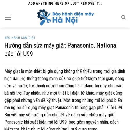
Skip
ADD ANYTHING HERE OR JUST REMOVE IT...
to
content
BẢO HÀNH MÁY GIẶT
Hướng dẫn sửa máy giặt Panasonic, National
báo lỗi U99
Máy giặt là một thiết bị gia dụng không thể thiếu trong mỗi gia đình
hiện đại. Hệ thống thông minh của nó giúp tiết kiệm thời gian, công
sức và nước, trở thành người bạn đồng hành đáng tin cậy cho các
bà nội trợ. Tuy nhiên, như mọi thiết bị điện tử khác, máy giặt cũng
gặp phải những vấn đề kỹ thuật. Một trong những mã lỗi phổ biến
mà người sử dụng máy giặt Panasonic thường gặp phải là lỗi U99.
Bài viết này sẽ hướng dẫn chi tiết về cách sửa chữa máy giặt
Panasonic khi xuất hiện mã lỗi U99, bao gồm nguyên nhân, cách
kiểm tra, khắc phục lỗi cùng những lưu ý quan trọng.