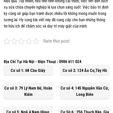
hiệu quả. Tuy nhiên, nếu tình hình không cải thiện, việc tìm đến dịch
vụ sửa chữa chuyên nghiệp là lựa chọn sáng suốt. Việc bảo trì định
kỳ cũng sẽ giúp bạn tránh được nhiều lỗi không mong muốn trong
tương lai. Hy vọng bài viết này đã cung cấp cho bạn những thông
tin hữu ích để chăm sóc và duy trì máy giặt của mình.
Rate this post
Địa Chỉ Tại Hà Nội - Điện Thoại : 0986 611 024
Cơ sở 1: 68 Cầu Giấy
Cơ sở 2: 124 Âu Cơ,Tây Hồ
Cơ sở 3: 79 Lý Nam Đế, Hoàn
Cơ sở 4: 145 Nguyễn Văn Cừ,
Kiếm
Long Biên
Cơ sở 5: Ngã 4 Nam Hồng,
Cơ Sở 6 : 256 Thạch Bàn, Gia