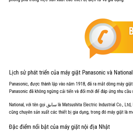
Lịch sử phát triển của máy giặt Panasonic và National
Panasonic, được thành lập vào năm 1918, đã ra mắt dòng máy giặt
Panasonic đã không ngừng cải tiến và đổi mới để đáp ứng nhu cầu 
National, với tên gọi سابق là Matsushita Electric Industrial Co., Ltd, bắt đầu hoạt động từ những năm 1918 tương tự như Panasonic. Thương hiệu này
cũng chuyên sản xuất các thiết bị gia dụng, trong đó máy giặt là 
Đặc điểm nổi bật của máy giặt nội địa Nhật