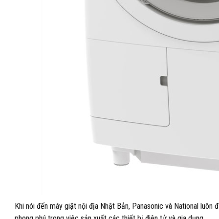
Khi nói đến máy giặt nội địa Nhật Bản, Panasonic và National luôn 
phong phú trong việc sản xuất các thiết bị điện tử và gia dụng.