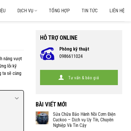
IỆU
DỊCH VỤ
TỔNG HỢP
TIN TỨC
LIÊN HỆ
HỖ TRỢ ONLINE
Phòng kỹ thuật
0986611024
ính năng vượt
ững lỗi kỹ
g ta sẽ cùng
Tư vấn & báo giá
BÀI VIẾT MỚI
Sửa Chữa Bảo Hành Nồi Cơm Điện
Cuckoo – Dịch vụ Uy Tín, Chuyên
Nghiệp Và Tin Cậy