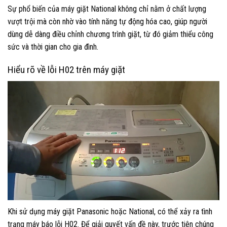
Sự phổ biến của máy giặt National không chỉ nằm ở chất lượng
vượt trội mà còn nhờ vào tính năng tự động hóa cao, giúp người
dùng dễ dàng điều chỉnh chương trình giặt, từ đó giảm thiểu công
sức và thời gian cho gia đình.
Hiểu rõ về lỗi H02 trên máy giặt
Khi sử dụng máy giặt Panasonic hoặc National, có thể xảy ra tình
trạng máy báo lỗi H02. Để giải quyết vấn đề này, trước tiên chúng