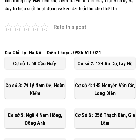
tình trạng này. Hãy luôn nhớ kiểm tra và bảo trì máy giặt định kỳ để
duy trì hiệu suất hoạt động và kéo dài tuổi thọ cho thiết bị.
Rate this post
Địa Chỉ Tại Hà Nội - Điện Thoại : 0986 611 024
Cơ sở 1: 68 Cầu Giấy
Cơ sở 2: 124 Âu Cơ,Tây Hồ
Cơ sở 3: 79 Lý Nam Đế, Hoàn
Cơ sở 4: 145 Nguyễn Văn Cừ,
Kiếm
Long Biên
Cơ sở 5: Ngã 4 Nam Hồng,
Cơ Sở 6 : 256 Thạch Bàn, Gia
Đông Anh
Lâm