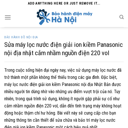
Skip
ADD ANYTHING HERE OR JUST REMOVE IT...
to
content
BẢO HÀNH ĐỒ NỘI ĐỊA
Sửa máy lọc nước điện giải ion kiềm Panasonic
nội địa nhật cắm nhầm nguồn điện 220 vol
Trong cuộc sống hiện đại ngày nay, việc sử dụng máy lọc nước đã
trở thành một phần không thể thiếu trong các gia đình. Đặc biệt,
máy lọc nước điện giải ion kiềm Panasonic nội địa Nhật Bản được
nhiều người tin dùng nhờ vào những ưu điểm vượt trội của nó. Tuy
nhiên, trong quá trình sử dụng, không ít người gặp phải sự cố như
cắm nhầm nguồn điện 220 vol, dẫn đến tình trạng máy không hoạt
động hoặc thậm chí hư hỏng. Bài viết này sẽ cung cấp cho bạn
những thông tin cần thiết để sửa chữa và bảo trì máy lọc nước
điện giải ion kiềm Panasonic một cách hiệu quả nhất.