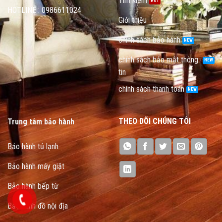
Tìm kiếm
HOTLINE : 0986611024
Giới thiệu
chính sách bảo hành
chính sách bảo mật thông
tin
chính sách thanh toán
THEO DÕI CHÚNG TÔI
Trung tâm bảo hành
Bảo hành tủ lạnh
Bảo hành máy giặt
Bảo hành bếp từ
Bảo hành đồ nội địa