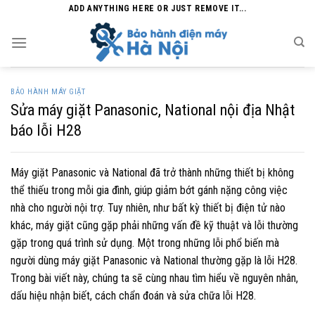
Skip
ADD ANYTHING HERE OR JUST REMOVE IT...
to
content
BẢO HÀNH MÁY GIẶT
Sửa máy giặt Panasonic, National nội địa Nhật
báo lỗi H28
Máy giặt Panasonic và National đã trở thành những thiết bị không
thể thiếu trong mỗi gia đình, giúp giảm bớt gánh nặng công việc
nhà cho người nội trợ. Tuy nhiên, như bất kỳ thiết bị điện tử nào
khác, máy giặt cũng gặp phải những vấn đề kỹ thuật và lỗi thường
gặp trong quá trình sử dụng. Một trong những lỗi phổ biến mà
người dùng máy giặt Panasonic và National thường gặp là lỗi H28.
Trong bài viết này, chúng ta sẽ cùng nhau tìm hiểu về nguyên nhân,
dấu hiệu nhận biết, cách chẩn đoán và sửa chữa lỗi H28.