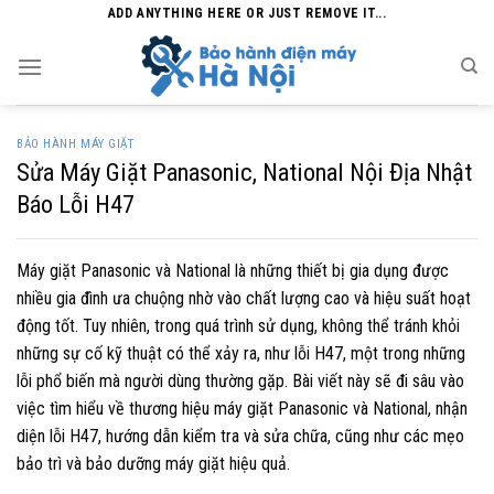
Skip
ADD ANYTHING HERE OR JUST REMOVE IT...
to
content
BẢO HÀNH MÁY GIẶT
Sửa Máy Giặt Panasonic, National Nội Địa Nhật
Báo Lỗi H47
Máy giặt Panasonic và National là những thiết bị gia dụng được
nhiều gia đình ưa chuộng nhờ vào chất lượng cao và hiệu suất hoạt
động tốt. Tuy nhiên, trong quá trình sử dụng, không thể tránh khỏi
những sự cố kỹ thuật có thể xảy ra, như lỗi H47, một trong những
lỗi phổ biến mà người dùng thường gặp. Bài viết này sẽ đi sâu vào
việc tìm hiểu về thương hiệu máy giặt Panasonic và National, nhận
diện lỗi H47, hướng dẫn kiểm tra và sửa chữa, cũng như các mẹo
bảo trì và bảo dưỡng máy giặt hiệu quả.