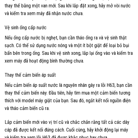
thay thế bằng một van mới. Sau khi lắp đặt xong, hãy mở vòi nước
và kiểm tra xem máy đã nhận nước chưa.
Vệ sinh ống cấp nước
Nếu ống cấp nước bị nghẹt, bạn cần tháo ống ra và vệ sinh thật
sạch. Có thể sử dụng nước nóng và một ít bột giặt để loại bỏ bụi
bẩn bên trong ống. Sau khi vệ sinh xong, lắp lại ống vào và kiểm tra
xem máy đã hoạt động bình thường chưa.
Thay thế cảm biến áp suất
Nếu cảm biến áp suất nước là nguyên nhân gây ra lỗi H63, bạn cần
thay thế cảm biến này. Đầu tiên, hãy tìm mua một cảm biến tương
thích với model máy giặt của bạn. Sau đó, ngắt kết nối nguồn điện
và tháo cảm biến cũ ra.
Lắp cảm biến mới vào vị trí cũ và chắc chắn rằng tất cả các dây
cáp đã được kết nối đúng cách. Cuối cùng, hãy khởi động lại máy
và kiểm tra xem lỗi H63 đã được khắc phục hay chưa.