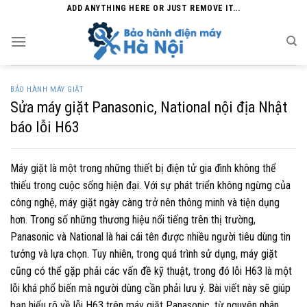
Skip
ADD ANYTHING HERE OR JUST REMOVE IT...
to
content
BẢO HÀNH MÁY GIẶT
Sửa máy giặt Panasonic, National nội địa Nhật
báo lỗi H63
Máy giặt là một trong những thiết bị điện tử gia đình không thể
thiếu trong cuộc sống hiện đại. Với sự phát triển không ngừng của
công nghệ, máy giặt ngày càng trở nên thông minh và tiện dụng
hơn. Trong số những thương hiệu nổi tiếng trên thị trường,
Panasonic và National là hai cái tên được nhiều người tiêu dùng tin
tưởng và lựa chọn. Tuy nhiên, trong quá trình sử dụng, máy giặt
cũng có thể gặp phải các vấn đề kỹ thuật, trong đó lỗi H63 là một
lỗi khá phổ biến mà người dùng cần phải lưu ý. Bài viết này sẽ giúp
bạn hiểu rõ về lỗi H63 trên máy giặt Panasonic, từ nguyên nhân