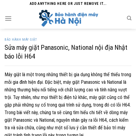
Skip
ADD ANYTHING HERE OR JUST REMOVE IT...
to
content
BẢO HÀNH MÁY GIẶT
Sửa máy giặt Panasonic, National nội địa Nhật
báo lỗi H64
Máy giặt là một trong những thiết bị gia dụng không thể thiếu trong
mỗi gia đình hiện đại. Đặc biệt, máy giặt Panasonic và National là
những thương hiệu nổi tiếng với chất lượng cao và tính năng vượt
trội. Tuy nhiên, như mọi thiết bị điện tử khác, máy giặt cũng có thể
gặp phải những sự cố trong quá trình sử dụng, trong đó có lỗi H64.
Trong bài viết này, chúng ta sẽ cùng tìm hiểu chi tiết về dòng máy
giặt Panasonic và National, nguyên nhân gây ra lỗi H64, cách kiểm
tra và sửa chữa, cũng như một số lưu ý cần thiết để bảo trì máy
giặt tránh tình trạng lỗi này trong tương lai.