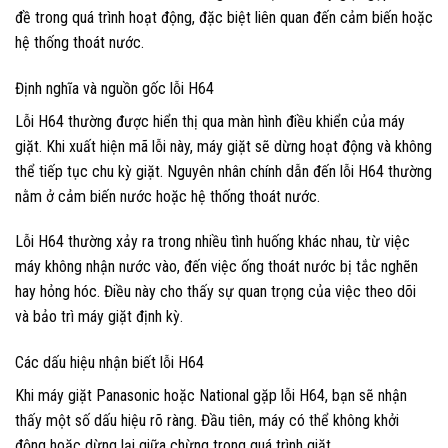
đề trong quá trình hoạt động, đặc biệt liên quan đến cảm biến hoặc
hệ thống thoát nước.
Định nghĩa và nguồn gốc lỗi H64
Lỗi H64 thường được hiển thị qua màn hình điều khiển của máy
giặt. Khi xuất hiện mã lỗi này, máy giặt sẽ dừng hoạt động và không
thể tiếp tục chu kỳ giặt. Nguyên nhân chính dẫn đến lỗi H64 thường
nằm ở cảm biến nước hoặc hệ thống thoát nước.
Lỗi H64 thường xảy ra trong nhiều tình huống khác nhau, từ việc
máy không nhận nước vào, đến việc ống thoát nước bị tắc nghẽn
hay hỏng hóc. Điều này cho thấy sự quan trọng của việc theo dõi
và bảo trì máy giặt định kỳ.
Các dấu hiệu nhận biết lỗi H64
Khi máy giặt Panasonic hoặc National gặp lỗi H64, bạn sẽ nhận
thấy một số dấu hiệu rõ ràng. Đầu tiên, máy có thể không khởi
động hoặc dừng lại giữa chừng trong quá trình giặt.