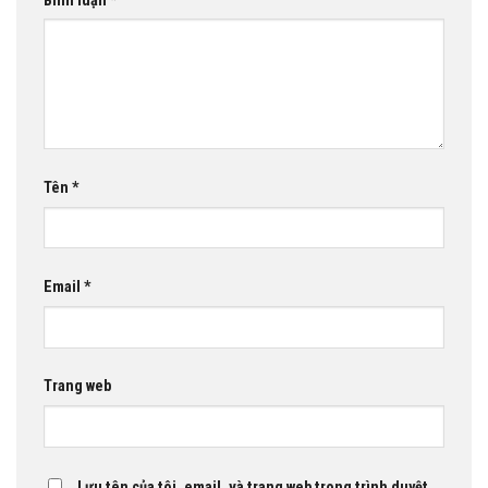
Bình luận
*
Tên
*
Email
*
Trang web
Lưu tên của tôi, email, và trang web trong trình duyệt