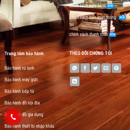
chính sách bảo hành
chính sách bảo mật thông
tin
chính sách thanh toán
THEO DÕI CHÚNG TÔI
Trung tâm bảo hành
Bảo hành tủ lạnh
Bảo hành máy giặt
Bảo hành bếp từ
Bảo hành đồ nội địa
Bảo hành đồ gia dụng
Bảo hành thiết bị nhập khẩu