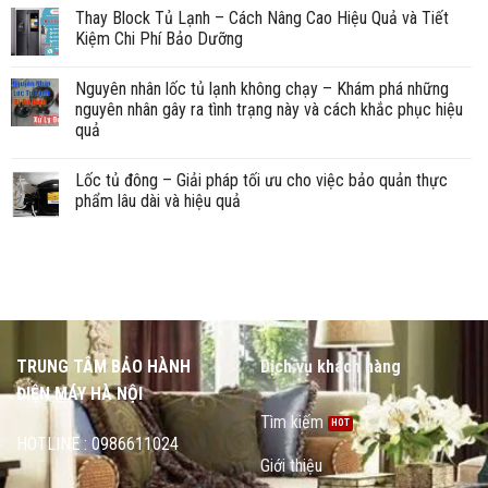
Thay Block Tủ Lạnh – Cách Nâng Cao Hiệu Quả và Tiết
Kiệm Chi Phí Bảo Dưỡng
Nguyên nhân lốc tủ lạnh không chạy – Khám phá những
nguyên nhân gây ra tình trạng này và cách khắc phục hiệu
quả
Lốc tủ đông – Giải pháp tối ưu cho việc bảo quản thực
phẩm lâu dài và hiệu quả
TRUNG TÂM BẢO HÀNH
Dịch vụ khách hàng
ĐIỆN MÁY HÀ NỘI
Tìm kiếm
HOTLINE : 0986611024
Giới thiệu