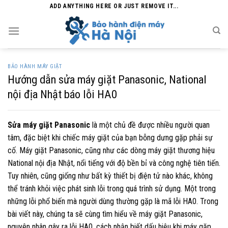
Skip
ADD ANYTHING HERE OR JUST REMOVE IT...
to
content
BẢO HÀNH MÁY GIẶT
Hướng dẫn sửa máy giặt Panasonic, National
nội địa Nhật báo lỗi HA0
Sửa máy giặt Panasonic
là một chủ đề được nhiều người quan
tâm, đặc biệt khi chiếc máy giặt của bạn bỗng dưng gặp phải sự
cố. Máy giặt Panasonic, cũng như các dòng máy giặt thương hiệu
National nội địa Nhật, nổi tiếng với độ bền bỉ và công nghệ tiên tiến.
Tuy nhiên, cũng giống như bất kỳ thiết bị điện tử nào khác, không
thể tránh khỏi việc phát sinh lỗi trong quá trình sử dụng. Một trong
những lỗi phổ biến mà người dùng thường gặp là mã lỗi HA0. Trong
bài viết này, chúng ta sẽ cùng tìm hiểu về máy giặt Panasonic,
nguyên nhân gây ra lỗi HA0, cách nhận biết dấu hiệu khi máy gặp