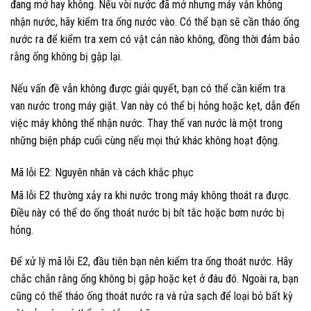
đang mở hay không. Nếu vòi nước đã mở nhưng máy vẫn không
nhận nước, hãy kiểm tra ống nước vào. Có thể bạn sẽ cần tháo ống
nước ra để kiểm tra xem có vật cản nào không, đồng thời đảm bảo
rằng ống không bị gập lại.
Nếu vấn đề vẫn không được giải quyết, bạn có thể cần kiểm tra
van nước trong máy giặt. Van này có thể bị hỏng hoặc kẹt, dẫn đến
việc máy không thể nhận nước. Thay thế van nước là một trong
những biện pháp cuối cùng nếu mọi thứ khác không hoạt động.
Mã lỗi E2: Nguyên nhân và cách khắc phục
Mã lỗi E2 thường xảy ra khi nước trong máy không thoát ra được.
Điều này có thể do ống thoát nước bị bít tắc hoặc bơm nước bị
hỏng.
Để xử lý mã lỗi E2, đầu tiên bạn nên kiểm tra ống thoát nước. Hãy
chắc chắn rằng ống không bị gập hoặc kẹt ở đâu đó. Ngoài ra, bạn
cũng có thể tháo ống thoát nước ra và rửa sạch để loại bỏ bất kỳ