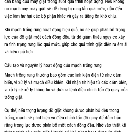
cân bằng của máy giặt trong suốt quá trình hoạt động. Nếu không
có mạch này, máy giặt sẽ dễ dàng bị rung lắc quá mức, dẫn đến
việc làm hư hại các bộ phận khác và gây ra tiếng ồn khó chịu.
Khi mạch trống rung hoạt động hiệu quả, nó sẽ giúp phân bổ trọng
lực của đồ giặt một cách đồng đều, từ đó giảm thiểu nguy cơ xảy
ra tình trạng rung lắc quá mức, giúp cho quá trình giặt diễn ra êm ái
và hiệu quả hơn.
Cấu tạo và nguyên lý hoạt động của mạch trống rung
Mạch trống rung thường bao gồm các linh kiện điện tử như cảm
biến, vi xử lý và mạch điều khiển. Khi nhận tín hiệu từ các cảm biến,
vi xử lý sẽ xử lý thông tin và đưa ra lệnh điều chỉnh tốc độ quay của
trống giặt.
Cụ thể, nếu trọng lượng đồ giặt không được phân bố đều trong
trống, mạch sẽ phát hiện và điều chỉnh tốc độ quay để đảm bảo
rằng trọng lực được phân bổ một cách đồng đều. Nhờ vào thiết kế