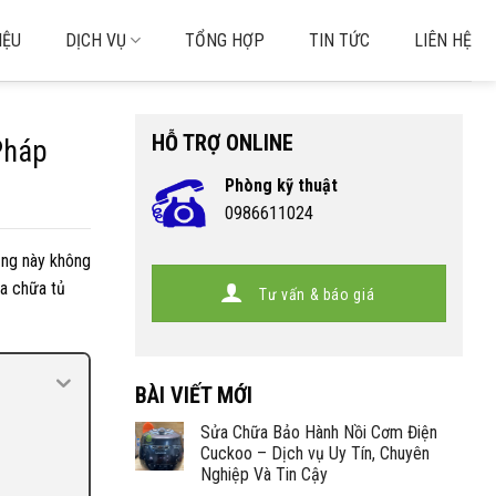
IỆU
DỊCH VỤ
TỔNG HỢP
TIN TỨC
LIÊN HỆ
HỖ TRỢ ONLINE
Pháp
Phòng kỹ thuật
0986611024
rạng này không
ửa chữa tủ
Tư vấn & báo giá
BÀI VIẾT MỚI
Sửa Chữa Bảo Hành Nồi Cơm Điện
Cuckoo – Dịch vụ Uy Tín, Chuyên
Nghiệp Và Tin Cậy