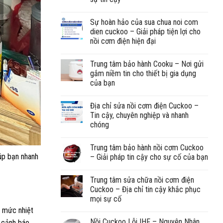
Sự hoàn hảo của sua chua noi com
dien cuckoo – Giải pháp tiện lợi cho
nồi cơm điện hiện đại
Trung tâm bảo hành Cooku – Nơi gửi
gắm niềm tin cho thiết bị gia dụng
của bạn
Địa chỉ sửa nồi cơm điện Cuckoo –
Tin cậy, chuyên nghiệp và nhanh
chóng
Trung tâm bảo hành nồi cơm Cuckoo
iúp bạn nhanh
– Giải pháp tin cậy cho sự cố của bạn
Trung tâm sửa chữa nồi cơm điện
Cuckoo – Địa chỉ tin cậy khắc phục
mọi sự cố
c mức nhiệt
Nồi Cuckoo Lỗi IHF – Nguyên Nhân
h cảnh báo