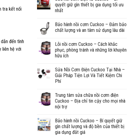
quyết giữ gìn thiết bị gia dụng tối ưu
 tra kết nối
nhất
Bảo hành nồi cơm Cuckoo – Đảm bảo
chất lượng và an tâm sử dụng lâu dài
 dẫn đến tình
Lỗi nồi cơm Cuckoo – Cách khắc
 liên hệ với
phục, phòng tránh và những lời khuyên
hữu ích
Sửa Nồi Cơm Điện Cuckoo Tại Nhà –
Giải Pháp Tiện Lợi Và Tiết Kiệm Chi
Phí
Trung tâm sửa chữa nồi cơm điện
Cuckoo – Địa chỉ tin cậy cho mọi nhà
nội trợ
Bảo hành nồi Cuckoo – Bí quyết giữ
gìn chất lượng và độ bền của thiết bị
gia dụng đắt giá