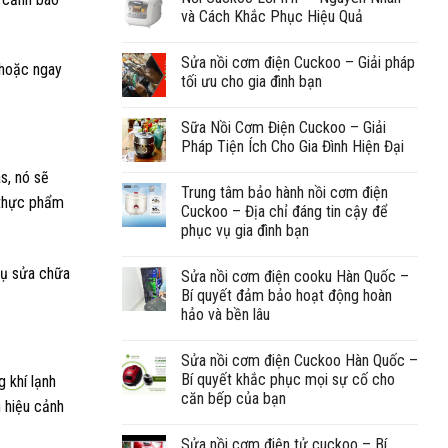
và Cách Khắc Phục Hiệu Quả
Sửa nồi cơm điện Cuckoo – Giải pháp
 hoặc ngay
tối ưu cho gia đình bạn
Sữa Nồi Cơm Điện Cuckoo – Giải
Pháp Tiện Ích Cho Gia Đình Hiện Đại
s, nó sẽ
Trung tâm bảo hành nồi cơm điện
c thực phẩm
Cuckoo – Địa chỉ đáng tin cậy để
phục vụ gia đình bạn
 vụ sửa chữa
Sửa nồi cơm điện cooku Hàn Quốc –
Bí quyết đảm bảo hoạt động hoàn
hảo và bền lâu
Sửa nồi cơm điện Cuckoo Hàn Quốc –
Bí quyết khắc phục mọi sự cố cho
 khí lạnh
căn bếp của bạn
n hiệu cảnh
Sửa nồi cơm điện tử cuckoo – Bí