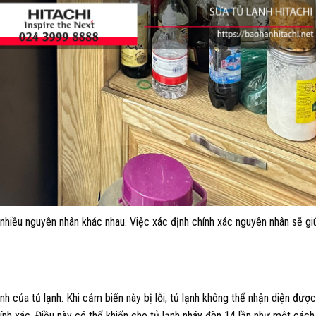
ừ nhiều nguyên nhân khác nhau. Việc xác định chính xác nguyên nhân sẽ g
ạnh của tủ lạnh. Khi cảm biến này bị lỗi, tủ lạnh không thể nhận diện đượ
ính xác. Điều này có thể khiến cho tủ lạnh nháy đèn 14 lần như một các