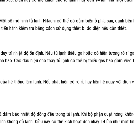
. Một số mô hình tủ lạnh Hitachi có thể có cảm biến ở phía sau, cạnh bên
tiến hành kiểm tra bằng cách sử dụng thiết bị đo điện nếu cần thiết.
uy trì nhiệt độ ổn định. Nếu tủ lạnh thiếu ga hoặc có hiện tượng rò rỉ ga
ảnh báo. Các dấu hiệu cho thấy tủ lạnh có thể bị thiếu gas bao gồm việ
ủa hệ thống làm lạnh. Nếu phát hiện có rò rỉ, hãy liên hệ ngay với dịch
và đảm bảo nhiệt độ đồng đều trong tủ lạnh. Khi bộ phận quạt hỏng, không
lạnh không đủ lạnh. Điều này có thể kích hoạt đèn nháy 14 lần như một tí