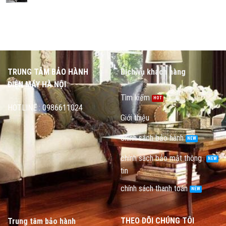
TRUNG TÂM BẢO HÀNH
Dịch vụ khách hàng
ĐIỆN MÁY HÀ NỘI
Tìm kiếm
HOTLINE : 0986611024
Giới thiệu
chính sách bảo hành
chính sách bảo mật thông
tin
chính sách thanh toán
THEO DÕI CHÚNG TÔI
Trung tâm bảo hành