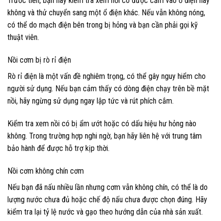
Trước tiên, bạn hãy kiểm tra xem nồi có được cắm vào ổ điện hay
không và thử chuyển sang một ổ điện khác. Nếu vẫn không nóng,
có thể do mạch điện bên trong bị hỏng và bạn cần phải gọi kỹ
thuật viên.
Nồi cơm bị rò rỉ điện
Rò rỉ điện là một vấn đề nghiêm trọng, có thể gây nguy hiểm cho
người sử dụng. Nếu bạn cảm thấy có dòng điện chạy trên bề mặt
nồi, hãy ngừng sử dụng ngay lập tức và rút phích cắm.
Kiểm tra xem nồi có bị ẩm ướt hoặc có dấu hiệu hư hỏng nào
không. Trong trường hợp nghi ngờ, bạn hãy liên hệ với trung tâm
bảo hành để được hỗ trợ kịp thời.
Nồi cơm không chín cơm
Nếu bạn đã nấu nhiều lần nhưng cơm vẫn không chín, có thể là do
lượng nước chưa đủ hoặc chế độ nấu chưa được chọn đúng. Hãy
kiểm tra lại tỷ lệ nước và gạo theo hướng dẫn của nhà sản xuất.