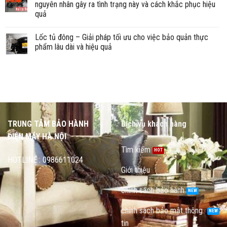
nguyên nhân gây ra tình trạng này và cách khắc phục hiệu
quả
Lốc tủ đông – Giải pháp tối ưu cho việc bảo quản thực
phẩm lâu dài và hiệu quả
TRUNG TÂM BẢO HÀNH
Dịch vụ khách hàng
ĐIỆN MÁY HÀ NỘI
Tìm kiếm
HOTLINE : 0986611024
Giới thiệu
chính sách bảo hành
chính sách bảo mật thông
tin