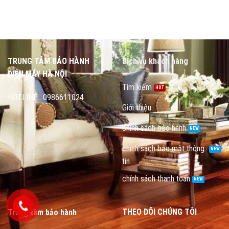
TRUNG TÂM BẢO HÀNH
Dịch vụ khách hàng
ĐIỆN MÁY HÀ NỘI
Tìm kiếm
HOTLINE : 0986611024
Giới thiệu
chính sách bảo hành
chính sách bảo mật thông
tin
chính sách thanh toán
THEO DÕI CHÚNG TÔI
Trung tâm bảo hành