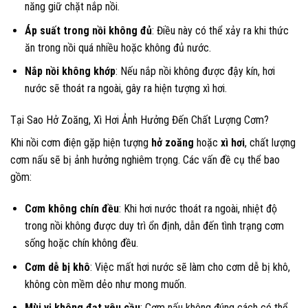
năng giữ chặt nắp nồi.
Áp suất trong nồi không đủ
: Điều này có thể xảy ra khi thức
ăn trong nồi quá nhiều hoặc không đủ nước.
Nắp nồi không khớp
: Nếu nắp nồi không được đậy kín, hơi
nước sẽ thoát ra ngoài, gây ra hiện tượng xì hơi.
Tại Sao Hở Zoăng, Xì Hơi Ảnh Hưởng Đến Chất Lượng Cơm?
Khi nồi cơm điện gặp hiện tượng
hở zoăng
hoặc
xì hơi
, chất lượng
cơm nấu sẽ bị ảnh hưởng nghiêm trọng. Các vấn đề cụ thể bao
gồm:
Cơm không chín đều
: Khi hơi nước thoát ra ngoài, nhiệt độ
trong nồi không được duy trì ổn định, dẫn đến tình trạng cơm
sống hoặc chín không đều.
Cơm dễ bị khô
: Việc mất hơi nước sẽ làm cho cơm dễ bị khô,
không còn mềm dẻo như mong muốn.
Mùi vị không đạt yêu cầu
: Cơm nấu không đúng cách có thể