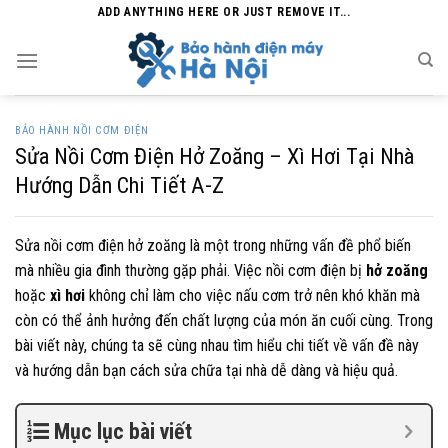
Skip
ADD ANYTHING HERE OR JUST REMOVE IT...
to
content
BẢO HÀNH NỒI CƠM ĐIỆN
Sửa Nồi Cơm Điện Hở Zoăng – Xì Hơi Tại Nhà
Hướng Dẫn Chi Tiết A-Z
Sửa nồi cơm điện hở zoăng là một trong những vấn đề phổ biến
mà nhiều gia đình thường gặp phải. Việc nồi cơm điện bị
hở zoăng
hoặc
xì hơi
không chỉ làm cho việc nấu cơm trở nên khó khăn mà
còn có thể ảnh hưởng đến chất lượng của món ăn cuối cùng. Trong
bài viết này, chúng ta sẽ cùng nhau tìm hiểu chi tiết về vấn đề này
và hướng dẫn bạn cách sửa chữa tại nhà dễ dàng và hiệu quả.
Mục lục bài viết