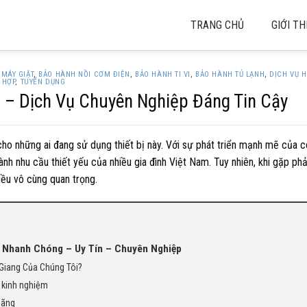
TRANG CHỦ
GIỚI TH
MÁY GIẶT
,
BẢO HÀNH NỒI CƠM ĐIỆN
,
BẢO HÀNH TI VI
,
BẢO HÀNH TỦ LẠNH
,
DỊCH VỤ H
 HỢP
,
TUYỂN DỤNG
ng – Dịch Vụ Chuyên Nghiệp Đáng Tin Cậy
 cho những ai đang sử dụng thiết bị này. Với sự phát triển mạnh mẽ của 
ành nhu cầu thiết yếu của nhiều gia đình Việt Nam. Tuy nhiên, khi gặp phả
iều vô cùng quan trọng.
: Nhanh Chóng – Uy Tín – Chuyên Nghiệp
 Giang Của Chúng Tôi?
u kinh nghiệm
hãng