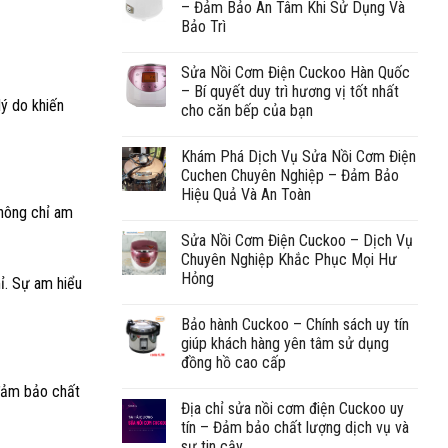
– Đảm Bảo An Tâm Khi Sử Dụng Và
Bảo Trì
Sửa Nồi Cơm Điện Cuckoo Hàn Quốc
– Bí quyết duy trì hương vị tốt nhất
lý do khiến
cho căn bếp của bạn
Khám Phá Dịch Vụ Sửa Nồi Cơm Điện
Cuchen Chuyên Nghiệp – Đảm Bảo
Hiệu Quả Và An Toàn
không chỉ am
Sửa Nồi Cơm Điện Cuckoo – Dịch Vụ
Chuyên Nghiệp Khắc Phục Mọi Hư
Hỏng
ỉ. Sự am hiểu
Bảo hành Cuckoo – Chính sách uy tín
giúp khách hàng yên tâm sử dụng
đồng hồ cao cấp
 đảm bảo chất
Địa chỉ sửa nồi cơm điện Cuckoo uy
tín – Đảm bảo chất lượng dịch vụ và
sự tin cậy