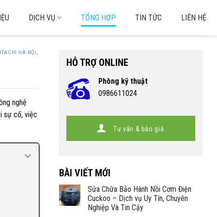
IỆU
DỊCH VỤ
TỔNG HỢP
TIN TỨC
LIÊN HỆ
ITACHI HÀ NỘI
,
HỖ TRỢ ONLINE
Phòng kỹ thuật
0986611024
công nghệ
i sự cố, việc
Tư vấn & báo giá
BÀI VIẾT MỚI
Sửa Chữa Bảo Hành Nồi Cơm Điện
Cuckoo – Dịch vụ Uy Tín, Chuyên
Nghiệp Và Tin Cậy