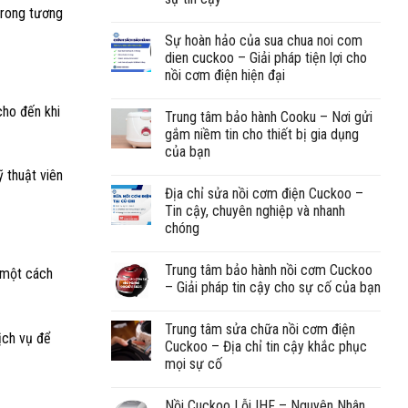
trong tương
Sự hoàn hảo của sua chua noi com
dien cuckoo – Giải pháp tiện lợi cho
nồi cơm điện hiện đại
cho đến khi
Trung tâm bảo hành Cooku – Nơi gửi
gắm niềm tin cho thiết bị gia dụng
của bạn
 thuật viên
Địa chỉ sửa nồi cơm điện Cuckoo –
Tin cậy, chuyên nghiệp và nhanh
chóng
Trung tâm bảo hành nồi cơm Cuckoo
 một cách
– Giải pháp tin cậy cho sự cố của bạn
Trung tâm sửa chữa nồi cơm điện
ịch vụ để
Cuckoo – Địa chỉ tin cậy khắc phục
mọi sự cố
Nồi Cuckoo Lỗi IHF – Nguyên Nhân