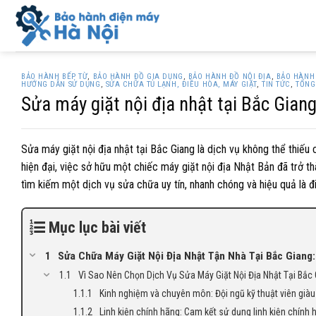
Skip
to
content
BẢO HÀNH BẾP TỪ
,
BẢO HÀNH ĐỒ GIA DỤNG
,
BẢO HÀNH ĐỒ NỘI ĐỊA
,
BẢO HÀNH 
HƯỚNG DẪN SỬ DỤNG
,
SỬA CHỮA TỦ LẠNH, ĐIỀU HÒA, MÁY GIẶT
,
TIN TỨC
,
TỔNG
Sửa máy giặt nội địa nhật tại Bắc Gia
Sửa máy giặt nội địa nhật tại Bắc Giang là dịch vụ không thể thiếu
hiện đại, việc sở hữu một chiếc máy giặt nội địa Nhật Bản đã trở th
tìm kiếm một dịch vụ sửa chữa uy tín, nhanh chóng và hiệu quả là đ
Mục lục bài viết
Sửa Chữa Máy Giặt Nội Địa Nhật Tận Nhà Tại Bắc Giang
Vì Sao Nên Chọn Dịch Vụ Sửa Máy Giặt Nội Địa Nhật Tại Bắc
Kinh nghiệm và chuyên môn: Đội ngũ kỹ thuật viên già
Linh kiện chính hãng: Cam kết sử dụng linh kiện chính 