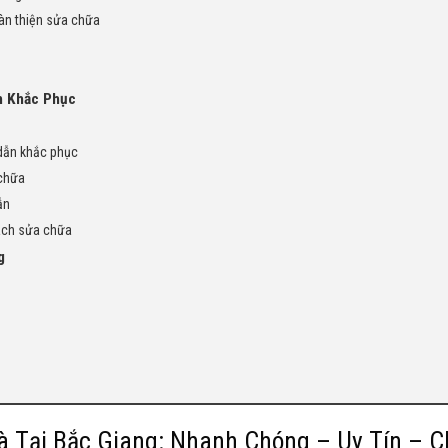
oàn thiện sửa chữa
h Khắc Phục
dẫn khắc phục
 chữa
ẫn
cách sửa chữa
g
à Tại Bắc Giang: Nhanh Chóng – Uy Tín – 