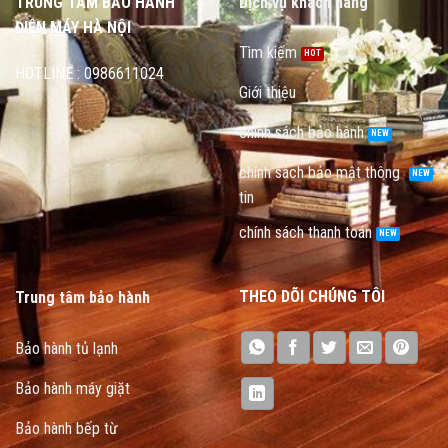
TRUNG TÂM BẢO HÀNH
Dịch vụ khách hàng
ĐIỆN MÁY HÀ NỘI
Tìm kiếm
HOTLINE : 0986611024
Giới thiệu
chính sách bảo hành
chính sách bảo mật thông
tin
chính sách thanh toán
THEO DÕI CHÚNG TÔI
Trung tâm bảo hành
Bảo hành tủ lạnh
Bảo hành máy giặt
Bảo hành bếp từ