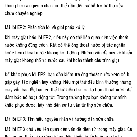
không tìm ra nguyên nhân, có thể cần đến sự hỗ trợ từ thợ sửa
chữa chuyên nghiệp.
Mã lỗi EP2: Phân tích lỗi và giải pháp xử lý
Khi máy giặt báo lỗi EP2, điều này có thể liên quan đến việc thoát
nước không đúng cách. Rất có thể ống thoát nước bị tắc nghẽn
hoặc bơm thoát nước không hoạt động. Những vấn đề này sẽ khiến
máy giặt không thể xả nước sau khi hoàn thành chu trình giặt.
Để khắc phục lỗi EP2, bạn cần kiểm tra ống thoát nước xem có bị
gập gãy, tắc nghẽn hay không. Nếu mọi thứ đều bình thường nhưng
máy vẫn báo lỗi, bạn có thể thử kiểm tra mô tơ bơm thoát nước để
đảm bảo nó hoạt động tốt. Trong trường hợp bạn không tự mình
khắc phục được, hãy nhờ đến sự tư vấn từ thợ sửa chữa.
Mã lỗi EP3: Tìm hiểu nguyên nhân và hướng dẫn sửa chữa
Mã lỗi EP3 chủ yếu liên quan đến vấn đề điện tử trong máy giặt. Cụ
thể, nó có thể chỉ ra rằng bảng điều khiển bị lỗi hoặc mô tơ bị