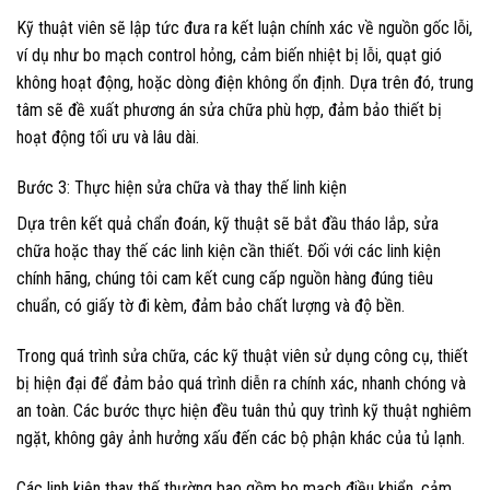
Kỹ thuật viên sẽ lập tức đưa ra kết luận chính xác về nguồn gốc lỗi,
ví dụ như bo mạch control hỏng, cảm biến nhiệt bị lỗi, quạt gió
không hoạt động, hoặc dòng điện không ổn định. Dựa trên đó, trung
tâm sẽ đề xuất phương án sửa chữa phù hợp, đảm bảo thiết bị
hoạt động tối ưu và lâu dài.
Bước 3: Thực hiện sửa chữa và thay thế linh kiện
Dựa trên kết quả chẩn đoán, kỹ thuật sẽ bắt đầu tháo lắp, sửa
chữa hoặc thay thế các linh kiện cần thiết. Đối với các linh kiện
chính hãng, chúng tôi cam kết cung cấp nguồn hàng đúng tiêu
chuẩn, có giấy tờ đi kèm, đảm bảo chất lượng và độ bền.
Trong quá trình sửa chữa, các kỹ thuật viên sử dụng công cụ, thiết
bị hiện đại để đảm bảo quá trình diễn ra chính xác, nhanh chóng và
an toàn. Các bước thực hiện đều tuân thủ quy trình kỹ thuật nghiêm
ngặt, không gây ảnh hưởng xấu đến các bộ phận khác của tủ lạnh.
Các linh kiện thay thế thường bao gồm bo mạch điều khiển, cảm