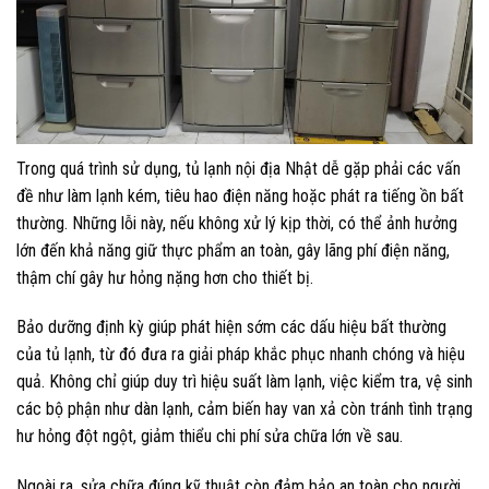
Trong quá trình sử dụng, tủ lạnh nội địa Nhật dễ gặp phải các vấn
đề như làm lạnh kém, tiêu hao điện năng hoặc phát ra tiếng ồn bất
thường. Những lỗi này, nếu không xử lý kịp thời, có thể ảnh hưởng
lớn đến khả năng giữ thực phẩm an toàn, gây lãng phí điện năng,
thậm chí gây hư hỏng nặng hơn cho thiết bị.
Bảo dưỡng định kỳ giúp phát hiện sớm các dấu hiệu bất thường
của tủ lạnh, từ đó đưa ra giải pháp khắc phục nhanh chóng và hiệu
quả. Không chỉ giúp duy trì hiệu suất làm lạnh, việc kiểm tra, vệ sinh
các bộ phận như dàn lạnh, cảm biến hay van xả còn tránh tình trạng
hư hỏng đột ngột, giảm thiểu chi phí sửa chữa lớn về sau.
Ngoài ra, sửa chữa đúng kỹ thuật còn đảm bảo an toàn cho người