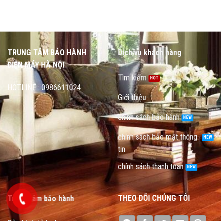
TRUNG TÂM BẢO HÀNH
Dịch vụ khách hàng
ĐIỆN MÁY HÀ NỘI
Tìm kiếm
HOTLINE : 0986611024
Giới thiệu
chính sách bảo hành
chính sách bảo mật thông
tin
chính sách thanh toán
THEO DÕI CHÚNG TÔI
Trung tâm bảo hành