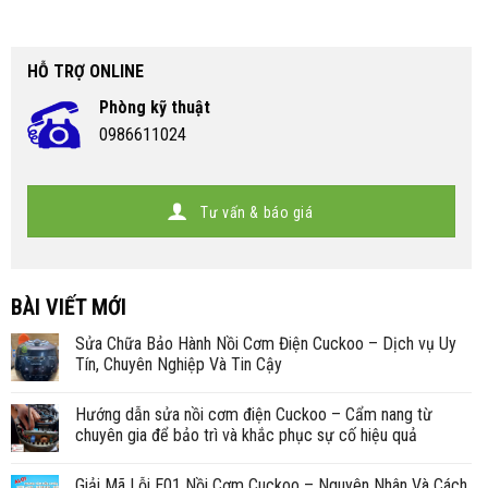
HỖ TRỢ ONLINE
Phòng kỹ thuật
0986611024
Tư vấn & báo giá
BÀI VIẾT MỚI
Sửa Chữa Bảo Hành Nồi Cơm Điện Cuckoo – Dịch vụ Uy
Tín, Chuyên Nghiệp Và Tin Cậy
Hướng dẫn sửa nồi cơm điện Cuckoo – Cẩm nang từ
chuyên gia để bảo trì và khắc phục sự cố hiệu quả
Giải Mã Lỗi E01 Nồi Cơm Cuckoo – Nguyên Nhân Và Cách