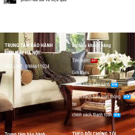
TRUNG TÂM BẢO HÀNH
Dịch vụ khách hàng
ĐIỆN MÁY HÀ NỘI
Tìm kiếm
HOTLINE : 0986611024
Giới thiệu
chính sách bảo hành
chính sách bảo mật thông
tin
chính sách thanh toán
THEO DÕI CHÚNG TÔI
Trung tâm bảo hành