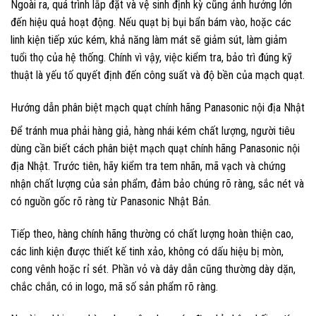
Ngoài ra, quá trình lắp đặt và vệ sinh định kỳ cũng ảnh hưởng lớn
đến hiệu quả hoạt động. Nếu quạt bị bụi bẩn bám vào, hoặc các
linh kiện tiếp xúc kém, khả năng làm mát sẽ giảm sút, làm giảm
tuổi thọ của hệ thống. Chính vì vậy, việc kiểm tra, bảo trì đúng kỹ
thuật là yếu tố quyết định đến công suất và độ bền của mạch quạt.
Hướng dẫn phân biệt mạch quạt chính hãng Panasonic nội địa Nhật
Để tránh mua phải hàng giả, hàng nhái kém chất lượng, người tiêu
dùng cần biết cách phân biệt mạch quạt chính hãng Panasonic nội
địa Nhật. Trước tiên, hãy kiểm tra tem nhãn, mã vạch và chứng
nhận chất lượng của sản phẩm, đảm bảo chúng rõ ràng, sắc nét và
có nguồn gốc rõ ràng từ Panasonic Nhật Bản.
Tiếp theo, hàng chính hãng thường có chất lượng hoàn thiện cao,
các linh kiện được thiết kế tinh xảo, không có dấu hiệu bị mòn,
cong vênh hoặc rỉ sét. Phần vỏ và dây dẫn cũng thường dày dặn,
chắc chắn, có in logo, mã số sản phẩm rõ ràng.