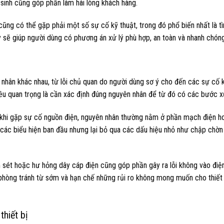
 sinh cũng góp phần làm hài lòng khách hàng.
ũng có thể gặp phải một số sự cố kỹ thuật, trong đó phổ biến nhất là tì
 sẽ giúp người dùng có phương án xử lý phù hợp, an toàn và nhanh chóng
 nhân khác nhau, từ lỗi chủ quan do người dùng sơ ý cho đến các sự cố 
iều quan trọng là cần xác định đúng nguyên nhân để từ đó có các bước x
i, nên khi gặp sự cố nguồn điện, nguyên nhân thường nằm ở phần mạch điện 
các biểu hiện ban đầu nhưng lại bỏ qua các dấu hiệu nhỏ như chập chờn
 sét hoặc hư hỏng dây cáp điện cũng góp phần gây ra lỗi không vào điện
 phòng tránh từ sớm và hạn chế những rủi ro không mong muốn cho thiết
hiết bị