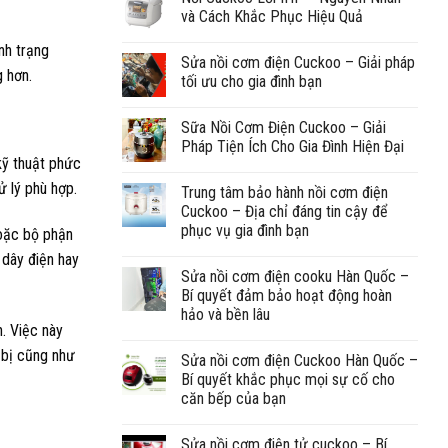
và Cách Khắc Phục Hiệu Quả
nh trạng
Sửa nồi cơm điện Cuckoo – Giải pháp
 hơn.
tối ưu cho gia đình bạn
Sữa Nồi Cơm Điện Cuckoo – Giải
Pháp Tiện Ích Cho Gia Đình Hiện Đại
kỹ thuật phức
ử lý phù hợp.
Trung tâm bảo hành nồi cơm điện
Cuckoo – Địa chỉ đáng tin cậy để
phục vụ gia đình bạn
hoặc bộ phận
 dây điện hay
Sửa nồi cơm điện cooku Hàn Quốc –
Bí quyết đảm bảo hoạt động hoàn
hảo và bền lâu
. Việc này
 bị cũng như
Sửa nồi cơm điện Cuckoo Hàn Quốc –
Bí quyết khắc phục mọi sự cố cho
căn bếp của bạn
Sửa nồi cơm điện tử cuckoo – Bí