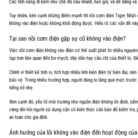
Các tính năng đi kèm như chế độ nấu nhanh, hẹn giờ, và dễ dàng vệ
Tuy nhiên, bên cạnh những điểm mạnh thì nồi cơm điện Tiger Nhật c
không vào điện hoặc không khởi động được. Hiểu rõ các vấn đề này
Tại sao nồi cơm điện gặp sự cố không vào điện?
Việc nồi cơm điện không vào điện có thể xuất phát từ nhiều nguyên
tạp hơn liên quan đến bo mạch, dây dẫn hay cầu chì của thiết bị. Đ
Chính vì thiết kế tinh vi, tích hợp nhiều linh kiện điện tử hiện đạ
bảo vệ. Trong nhiều trường hợp, người dùng lo lắng quá mức trước 
tiếng nổ nhẹ.
Bên cạnh đó, yếu tố môi trường như nguồn điện không ổn định, sấm
càng đòi hỏi người sử dụng cần có kiến thức căn bản để kiểm tra,
an toàn cho gia đình.
Ảnh hưởng của lỗi không vào điện đến hoạt động của t