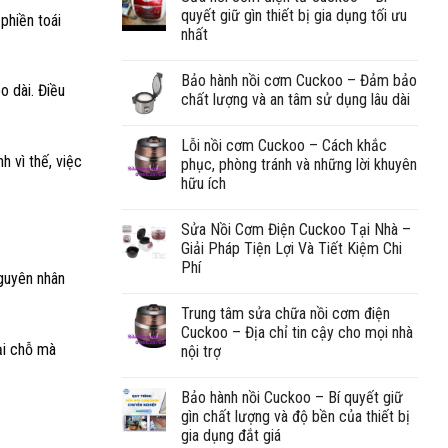
quyết giữ gìn thiết bị gia dụng tối ưu
phiền toái
nhất
Bảo hành nồi cơm Cuckoo – Đảm bảo
o dài. Điều
chất lượng và an tâm sử dụng lâu dài
Lỗi nồi cơm Cuckoo – Cách khắc
h vì thế, việc
phục, phòng tránh và những lời khuyên
hữu ích
Sửa Nồi Cơm Điện Cuckoo Tại Nhà –
Giải Pháp Tiện Lợi Và Tiết Kiệm Chi
Phí
nguyên nhân
Trung tâm sửa chữa nồi cơm điện
Cuckoo – Địa chỉ tin cậy cho mọi nhà
ại chỗ mà
nội trợ
Bảo hành nồi Cuckoo – Bí quyết giữ
gìn chất lượng và độ bền của thiết bị
gia dụng đắt giá