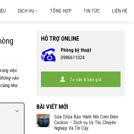
IỆU
DỊCH VỤ
TỔNG HỢP
TIN TỨC
LIÊN HỆ
HỖ TRỢ ONLINE
phòng
Phòng kỹ thuật
0986611024
trong việc
 không vào
Tư vấn & báo giá
a cũng như
BÀI VIẾT MỚI
Sửa Chữa Bảo Hành Nồi Cơm Điện
Cuckoo – Dịch vụ Uy Tín, Chuyên
Nghiệp Và Tin Cậy