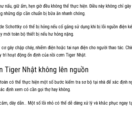
ư nấu, giữ ấm, hẹn giờ đều không thể thực hiện. Điều này không chỉ gây 
ong những dịp cần chuẩn bị bữa ăn nhanh chóng.
ode Schottky có thể bị hỏng nếu cố gắng sử dụng khi bị lỗi nguồn điện ké
ay mới toàn bộ thiết bị nếu hư hỏng nặng.
cơ gây chập cháy, nhiễm điện hoặc tai nạn điện cho người thao tác. Chín
y trì hoạt động ổn định của nồi cơm Tiger Nhật.
ện Tiger Nhật không lên nguồn
 toàn có thể thực hiện một số bước kiểm tra sơ bộ tại nhà để xác định 
 xác định xem có cần gọi thợ hay không.
 cắm, dây dẫn… Một số lỗi nhỏ có thể dễ dàng xử lý và khắc phục ngay t