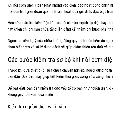
Khi nồi cơm điện Tiger Nhật không vào điện, các hoạt động chính nh
mà còn làm gián đoạn quá trình sinh hoạt của gia đình, đặc biệt tr
Hơn nữa, các linh kiện điện tử của nồi như bo mạch, tụ điện hay di
này khiến chi phí sửa chữa tăng lên đáng kể, thậm chí buộc phải th
Ngoài ra, việc tự ý sửa chữa không đúng quy trình còn tiềm ẩn nguy 
nhận biết sớm và xử lý đúng cách sẽ giúp giảm thiểu tổn thất và du
Các bước kiểm tra sơ bộ khi nồi cơm đi
Trước khi đưa thiết bị đi sửa chữa chuyên nghiệp, người dùng hoàn
ban đầu. Quá trình này giúp tiết kiệm thời gian, công sức cũng như
Để bắt đầu, bạn cần kiểm tra các yếu tố cơ bản như nguồn điện, ổ
không gây tốn kém quá nhiều.
Kiểm tra nguồn điện và ổ cắm