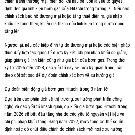
chiến tranh thương mại, biến đổi khí hậu sẽ luôn là yếu tố quyết
định đến giá linh kiện bơm gas của Hitachi trong tương lai. Nếu các
chính sách bảo hộ thương mại hoặc tăng thuế diễn ra, giá nhập
khẩu sẽ tăng theo, khiến giá thành của linh kiện trong nước cũng
tăng lên.
Ngược lại, nếu các hiệp định tự do thương mại hoặc các biện pháp
thúc đẩy hợp tác quốc tế được ký kết, chi phí nhập khẩu sẽ giảm,
giúp giảm giá linh kiện cũng như giá bán của bơm gas. Trong thời
kỳ từ 2026 đến 2028, các yếu tố này sẽ cực kỳ quan trọng, cần
theo dõi sát sao để dự đoán chính xác hơn về xu hướng giá.
Dự đoán biến động giá bơm gas Hitachi trong 3 năm tới
Dựa trên các phân tích về thị trường, xu hướng phát triển công
nghệ và các yếu tố khách quan, dự kiến giá bơm gas Hitachi trong
năm 2026 sẽ bắt đầu tăng nhẹ do các yếu tố nguyên vật liệu và
chi phí nhập khẩu tăng. Sang năm 2027, mức tăng có thể sẽ ổn
định hoặc có chút điều chỉnh do chính sách mới hoặc xu hướng