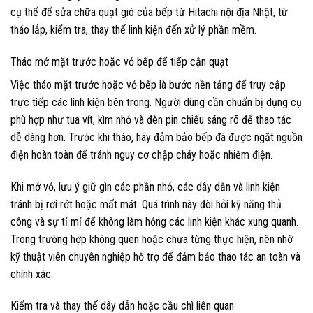
cụ thể để sửa chữa quạt gió của bếp từ Hitachi nội địa Nhật, từ
tháo lắp, kiểm tra, thay thế linh kiện đến xử lý phần mềm.
Tháo mở mặt trước hoặc vỏ bếp để tiếp cận quạt
Việc tháo mặt trước hoặc vỏ bếp là bước nền tảng để truy cập
trực tiếp các linh kiện bên trong. Người dùng cần chuẩn bị dụng cụ
phù hợp như tua vít, kìm nhỏ và đèn pin chiếu sáng rõ để thao tác
dễ dàng hơn. Trước khi tháo, hãy đảm bảo bếp đã được ngắt nguồn
điện hoàn toàn để tránh nguy cơ chập cháy hoặc nhiễm điện.
Khi mở vỏ, lưu ý giữ gìn các phần nhỏ, các dây dẫn và linh kiện
tránh bị rơi rớt hoặc mất mát. Quá trình này đòi hỏi kỹ năng thủ
công và sự tỉ mỉ để không làm hỏng các linh kiện khác xung quanh.
Trong trường hợp không quen hoặc chưa từng thực hiện, nên nhờ
kỹ thuật viên chuyên nghiệp hỗ trợ để đảm bảo thao tác an toàn và
chính xác.
Kiểm tra và thay thế dây dẫn hoặc cầu chì liên quan