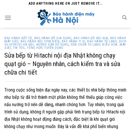
Skip
ADD ANYTHING HERE OR JUST REMOVE IT...
to
content
BẢO HÀNH BẾP TỪ
,
BẢO HÀNH ĐỒ GIA DỤNG
,
BẢO HÀNH ĐỒ NỘI ĐỊA
,
BẢO HÀNH
MÁY GIẶT
,
BẢO HÀNH NỒI CƠM ĐIỆN
,
BẢO HÀNH TI VI
,
BẢO HÀNH TỦ LẠNH
,
DỊCH
VỤ HITACHI HÀ NỘI
,
HƯỚNG DẪN SỬ DỤNG
,
SỬA CHỮA TỦ LẠNH, ĐIỀU HÒA, MÁY
GIẶT
,
TIN TỨC
,
TỔNG HỢP
,
TUYỂN DỤNG
Sửa bếp từ Hitachi nội địa Nhật không chạy
quạt gió – Nguyên nhân, cách kiểm tra và sửa
chữa chi tiết
Trong cuộc sống hiện đại ngày nay, các thiết bị nhà bếp thông minh
như bếp từ đã trở thành một phần không thể thiếu giúp công việc
nấu nướng trở nên dễ dàng, nhanh chóng hơn. Tuy nhiên, trong quá
trình sử dụng, không ít người gặp phải tình trạng bếp từ Hitachi nội
địa Nhật không hoạt động đúng cách, đặc biệt là khi quạt gió
không chạy như mong muốn. Đây là vấn đề khá phổ biến nhưng