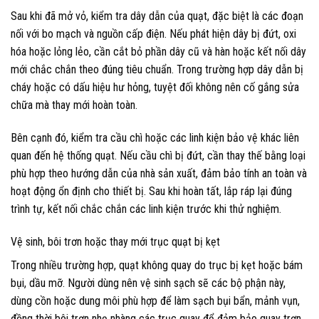
Sau khi đã mở vỏ, kiểm tra dây dẫn của quạt, đặc biệt là các đoạn
nối với bo mạch và nguồn cấp điện. Nếu phát hiện dây bị đứt, oxi
hóa hoặc lỏng lẻo, cần cắt bỏ phần dây cũ và hàn hoặc kết nối dây
mới chắc chắn theo đúng tiêu chuẩn. Trong trường hợp dây dẫn bị
cháy hoặc có dấu hiệu hư hỏng, tuyệt đối không nên cố gắng sửa
chữa mà thay mới hoàn toàn.
Bên cạnh đó, kiểm tra cầu chì hoặc các linh kiện bảo vệ khác liên
quan đến hệ thống quạt. Nếu cầu chì bị đứt, cần thay thế bằng loại
phù hợp theo hướng dẫn của nhà sản xuất, đảm bảo tính an toàn và
hoạt động ổn định cho thiết bị. Sau khi hoàn tất, lắp ráp lại đúng
trình tự, kết nối chắc chắn các linh kiện trước khi thử nghiệm.
Vệ sinh, bôi trơn hoặc thay mới trục quạt bị kẹt
Trong nhiều trường hợp, quạt không quay do trục bị kẹt hoặc bám
bụi, dầu mỡ. Người dùng nên vệ sinh sạch sẽ các bộ phận này,
dùng cồn hoặc dung môi phù hợp để làm sạch bụi bẩn, mảnh vụn,
đồng thời bôi trơn nhẹ nhàng các trục quay để đảm bảo quay trơn