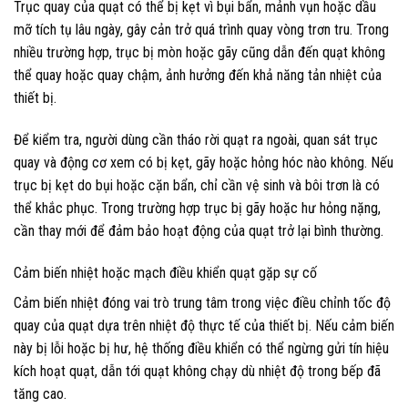
Trục quay của quạt có thể bị kẹt vì bụi bẩn, mảnh vụn hoặc dầu
mỡ tích tụ lâu ngày, gây cản trở quá trình quay vòng trơn tru. Trong
nhiều trường hợp, trục bị mòn hoặc gãy cũng dẫn đến quạt không
thể quay hoặc quay chậm, ảnh hưởng đến khả năng tản nhiệt của
thiết bị.
Để kiểm tra, người dùng cần tháo rời quạt ra ngoài, quan sát trục
quay và động cơ xem có bị kẹt, gãy hoặc hỏng hóc nào không. Nếu
trục bị kẹt do bụi hoặc cặn bẩn, chỉ cần vệ sinh và bôi trơn là có
thể khắc phục. Trong trường hợp trục bị gãy hoặc hư hỏng nặng,
cần thay mới để đảm bảo hoạt động của quạt trở lại bình thường.
Cảm biến nhiệt hoặc mạch điều khiển quạt gặp sự cố
Cảm biến nhiệt đóng vai trò trung tâm trong việc điều chỉnh tốc độ
quay của quạt dựa trên nhiệt độ thực tế của thiết bị. Nếu cảm biến
này bị lỗi hoặc bị hư, hệ thống điều khiển có thể ngừng gửi tín hiệu
kích hoạt quạt, dẫn tới quạt không chạy dù nhiệt độ trong bếp đã
tăng cao.