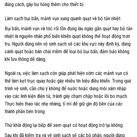
đúng cách, gây hư hỏng thêm cho thiết bị.
Làm sạch bụi bẩn, mảnh vụn xung quanh quạt và bộ tản nhiệt
Bụi bẩn, mảnh vụn và tóc rối tồn đọng lâu ngày gần quạt hay bộ tản
nhiệt là nguyên nhân phổ biến khiến quạt không thể hoạt động trơn
tru. Người dùng nên vệ sinh sạch sẽ các khu vực này định kỳ, dùng
cánh quạt hoặc bàn chải mềm để loại bỏ bụi bẩn, đảm bảo không
khí lưu thông dễ dàng.
Ngoài ra, việc làm sạch còn giúp phát hiện sớm các mảnh vụn có
thể làm kẹt trục quay hoặc gây nhiễu tín hiệu điều khiển. Trong quá
trình vệ sinh, cần chú ý không để nước hoặc dung môi xâm nhập
vào các linh kiện điện tử, tránh gây chạm chập hoặc lỗi bo mạch.
Thực hiện thao tác nhẹ nhàng, tỉ mỉ để giữ gìn độ bền của các
thành phần bên trong.
Thử khởi động lại bếp để xem quạt có hoạt động trở lại không
Sau khi đã kiểm tra và vệ sinh sạch sẽ các bộ phận, người dùng