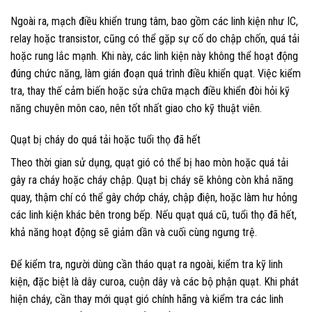
Ngoài ra, mạch điều khiển trung tâm, bao gồm các linh kiện như IC,
relay hoặc transistor, cũng có thể gặp sự cố do chập chốn, quá tải
hoặc rung lắc mạnh. Khi này, các linh kiện này không thể hoạt động
đúng chức năng, làm gián đoạn quá trình điều khiển quạt. Việc kiểm
tra, thay thế cảm biến hoặc sửa chữa mạch điều khiển đòi hỏi kỹ
năng chuyên môn cao, nên tốt nhất giao cho kỹ thuật viên.
Quạt bị cháy do quá tải hoặc tuổi thọ đã hết
Theo thời gian sử dụng, quạt gió có thể bị hao mòn hoặc quá tải
gây ra cháy hoặc cháy chập. Quạt bị cháy sẽ không còn khả năng
quay, thậm chí có thể gây chớp cháy, chập điện, hoặc làm hư hỏng
các linh kiện khác bên trong bếp. Nếu quạt quá cũ, tuổi thọ đã hết,
khả năng hoạt động sẽ giảm dần và cuối cùng ngưng trệ.
Để kiểm tra, người dùng cần tháo quạt ra ngoài, kiểm tra kỹ linh
kiện, đặc biệt là dây curoa, cuộn dây và các bộ phận quạt. Khi phát
hiện cháy, cần thay mới quạt gió chính hãng và kiểm tra các linh