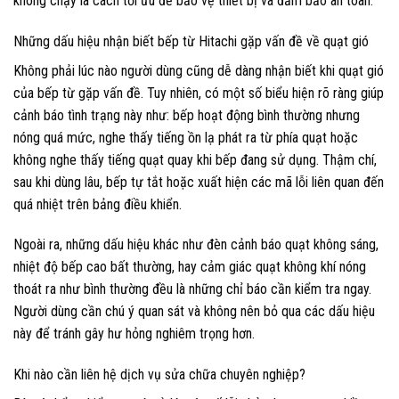
không chạy là cách tối ưu để bảo vệ thiết bị và đảm bảo an toàn.
Những dấu hiệu nhận biết bếp từ Hitachi gặp vấn đề về quạt gió
Không phải lúc nào người dùng cũng dễ dàng nhận biết khi quạt gió
của bếp từ gặp vấn đề. Tuy nhiên, có một số biểu hiện rõ ràng giúp
cảnh báo tình trạng này như: bếp hoạt động bình thường nhưng
nóng quá mức, nghe thấy tiếng ồn lạ phát ra từ phía quạt hoặc
không nghe thấy tiếng quạt quay khi bếp đang sử dụng. Thậm chí,
sau khi dùng lâu, bếp tự tắt hoặc xuất hiện các mã lỗi liên quan đến
quá nhiệt trên bảng điều khiển.
Ngoài ra, những dấu hiệu khác như đèn cảnh báo quạt không sáng,
nhiệt độ bếp cao bất thường, hay cảm giác quạt không khí nóng
thoát ra như bình thường đều là những chỉ báo cần kiểm tra ngay.
Người dùng cần chú ý quan sát và không nên bỏ qua các dấu hiệu
này để tránh gây hư hỏng nghiêm trọng hơn.
Khi nào cần liên hệ dịch vụ sửa chữa chuyên nghiệp?