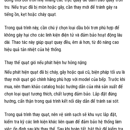
tru. Nếu trục đã bị mòn hoặc gãy, cần thay mới để tránh gây ra
tiếng ồn, kẹt hoặc cháy quạt.
Trong quá trình này, cần chú ý chọn loại dầu bôi trơn phù hợp để
không gây hại cho các linh kiện điện tử và đảm bảo hoạt động lâu
dài. Thao tác này giúp quạt quay đều, êm ái hơn, từ đó nâng cao
hiệu quả tản nhiệt của hệ thống.
Thay thế quạt gió nếu phát hiện hư hỏng nặng
Nếu phát hiện quạt đã bị cháy, gãy hoặc quá cũ, biện pháp tối ưu là
thay mới quạt gió chính hãng phù hợp với model của bếp. Trước khi
mua, nên tham khảo catalog hoặc hướng dẫn của nhà sản xuất để
chọn loại quạt tương thích, chất lượng đảm bảo. Lắp đặt đúng
hướng, cẩn thận trong quá trình kết nối dây dẫn để tránh sai sót.
Trong quá trình thay quạt, nên vệ sinh sạch sẽ khu vực lắp đặt,
kiểm tra kỹ các linh kiện khác liên quan để đảm bảo hệ thống làm
việc ổn định sau khi thay thế. Sau khi hoàn tất, bật thử để kiểm tra