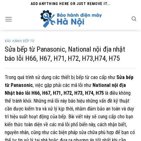
Skip
ADD ANYTHING HERE OR JUST REMOVE IT...
to
content
BẢO HÀNH BẾP TỪ
Sửa bếp từ Panasonic, National nội địa nhật
báo lỗi H66, H67, H71, H72, H73,H74, H75
Trong quá trình sử dụng các thiết bị bếp từ cao cấp như
Sửa bếp
từ Panasonic
, việc gặp phải các mã lỗi như
National nội địa
Nhật báo lỗi H66, H67, H71, H72, H73, H74, H75
là điều không
thể tránh khỏi. Những mã lỗi này báo hiệu những vấn đề kỹ thuật
cần được kiểm tra và xử lý kịp thời, nhằm đảm bảo an toàn và duy
trì hiệu suất hoạt động của bếp. Bài viết này sẽ cung cấp cho bạn
kiến thức toàn diện về các mã lỗi phổ biến này, cách nhận biết,
nguyên nhân, cũng như các biện pháp sửa chữa phù hợp để bạn có
thể tự tin xử lý tại nhà hoặc đưa ra phương án tốt nhất khi cần