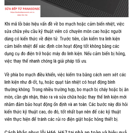
Khi mã lỗi báo hiệu vấn đề về bo mạch hoặc cảm biến nhiệt, việc
sửa chữa yêu cầu kỹ thuật viên có chuyên môn cao hoặc người
dùng có kiến thức về điện tử. Trước tiên, cần kiểm tra linh kiện
cảm biến nhiệt để xác định còn hoạt động tốt không bằng các
dụng cụ đo điện trở hoặc máy đo linh kiện. Nếu cảm biến bị hỏng,
việc thay thế nhanh chóng là giải pháp tối ưu.
Về phía bo mạch điều khiển, việc kiểm tra bằng cách xem xét các
linh kiện như đi-ốt, tụ, hoặc quạt tản nhiệt có hoạt động bình
thường không. Trong nhiều trường hợp, bo mạch bị cháy hoặc bị ăn
mòn, cần ghi nhận, tháo ra và sửa chữa hoặc thay thế linh kiện mới
nhằm đảm bảo hoạt động ổn định và an toàn. Các bước này đòi hỏi
kiến thức kỹ thuật cao, do đó, tốt nhất bạn nên để các kỹ thuật
viên thực hiện để tránh các rủi ro điện giật hoặc hỏng thiết bị.
Cách khắc phục lỗi H66, H67 tại nhà an toàn và hiệu quả