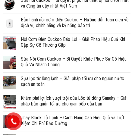
Sửa nồi Cuckoo – Bí quyết phục hồi thiết bị nồi ủ tốt nhất
và đáng tin cậy nhất Việt Nam
Bảo hành nồi cơm điện Cuckoo – Hướng dẫn toàn diện về
dịch vụ chính hãng và kỹ năng bảo trì
Nồi Cơm Điện Cuckoo Báo Lỗi – Giải Pháp Hiệu Quả Khi
Gặp Sự Cố Thường Gặp
Sửa Nồi Cơm Cuckoo – Bí Quyết Khắc Phục Sự Cố Hiệu
Quả Và Nhanh Chóng
Sựa lọc từ lòng lạnh – Giải pháp tối ưu cho nguồn nước
sạch an toàn
Khám phá lợi ích vượt trội của Lốc tủ đông Sanaky – Giải
pháp bảo quản tối ưu cho gian bếp của bạn
Thay Block Tủ Lạnh – Cách Nâng Cao Hiệu Quả và Tiết
Kiệm Chi Phí Bảo Dưỡng