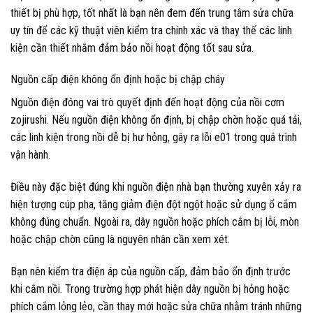
thiết bị phù hợp, tốt nhất là bạn nên đem đến trung tâm sửa chữa
uy tín để các kỹ thuật viên kiểm tra chính xác và thay thế các linh
kiện cần thiết nhằm đảm bảo nồi hoạt động tốt sau sửa.
Nguồn cấp điện không ổn định hoặc bị chập cháy
Nguồn điện đóng vai trò quyết định đến hoạt động của nồi cơm
zojirushi. Nếu nguồn điện không ổn định, bị chập chờn hoặc quá tải,
các linh kiện trong nồi dễ bị hư hỏng, gây ra lỗi e01 trong quá trình
vận hành.
Điều này đặc biệt đúng khi nguồn điện nhà bạn thường xuyên xảy ra
hiện tượng cúp pha, tăng giảm điện đột ngột hoặc sử dụng ổ cắm
không đúng chuẩn. Ngoài ra, dây nguồn hoặc phích cắm bị lỗi, mòn
hoặc chập chờn cũng là nguyên nhân cần xem xét.
Bạn nên kiểm tra điện áp của nguồn cấp, đảm bảo ổn định trước
khi cắm nồi. Trong trường hợp phát hiện dây nguồn bị hỏng hoặc
phích cắm lỏng lẻo, cần thay mới hoặc sửa chữa nhằm tránh những