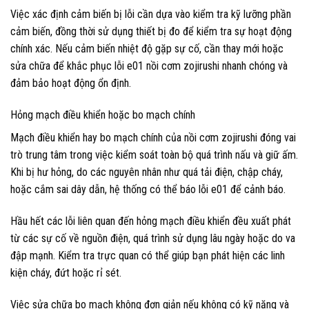
Việc xác định cảm biến bị lỗi cần dựa vào kiểm tra kỹ lưỡng phần
cảm biến, đồng thời sử dụng thiết bị đo để kiểm tra sự hoạt động
chính xác. Nếu cảm biến nhiệt độ gặp sự cố, cần thay mới hoặc
sửa chữa để khắc phục lỗi e01 nồi cơm zojirushi nhanh chóng và
đảm bảo hoạt động ổn định.
Hỏng mạch điều khiển hoặc bo mạch chính
Mạch điều khiển hay bo mạch chính của nồi cơm zojirushi đóng vai
trò trung tâm trong việc kiểm soát toàn bộ quá trình nấu và giữ ấm.
Khi bị hư hỏng, do các nguyên nhân như quá tải điện, chập cháy,
hoặc cắm sai dây dẫn, hệ thống có thể báo lỗi e01 để cảnh báo.
Hầu hết các lỗi liên quan đến hỏng mạch điều khiển đều xuất phát
từ các sự cố về nguồn điện, quá trình sử dụng lâu ngày hoặc do va
đập mạnh. Kiểm tra trực quan có thể giúp bạn phát hiện các linh
kiện cháy, đứt hoặc rỉ sét.
Việc sửa chữa bo mạch không đơn giản nếu không có kỹ năng và