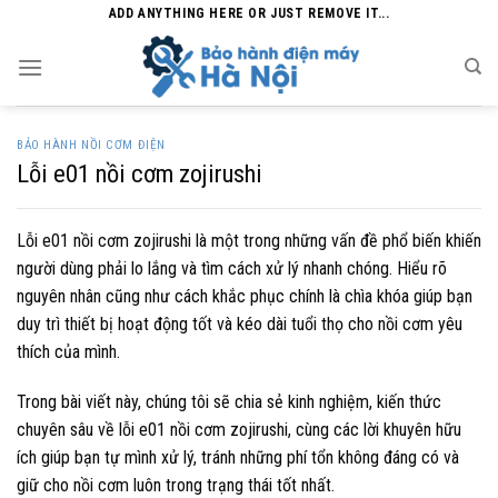
Skip
ADD ANYTHING HERE OR JUST REMOVE IT...
to
content
BẢO HÀNH NỒI CƠM ĐIỆN
Lỗi e01 nồi cơm zojirushi
Lỗi e01 nồi cơm zojirushi là một trong những vấn đề phổ biến khiến
người dùng phải lo lắng và tìm cách xử lý nhanh chóng. Hiểu rõ
nguyên nhân cũng như cách khắc phục chính là chìa khóa giúp bạn
duy trì thiết bị hoạt động tốt và kéo dài tuổi thọ cho nồi cơm yêu
thích của mình.
Trong bài viết này, chúng tôi sẽ chia sẻ kinh nghiệm, kiến thức
chuyên sâu về lỗi e01 nồi cơm zojirushi, cùng các lời khuyên hữu
ích giúp bạn tự mình xử lý, tránh những phí tổn không đáng có và
giữ cho nồi cơm luôn trong trạng thái tốt nhất.