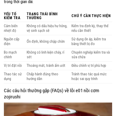
trong thời gian dài.
YẾU TỐ
TRẠNG THÁI BÌNH
CHÚ Ý CẦN THỰC HIỆN
KIỂM TRA
THƯỜNG
Cảm biến
Không có dấu hiệu hư hỏng,
Kiểm tra định kỳ, thay thế
nhiệt độ
vệ sinh sạch sẽ
nếu cần thiết
Nguồn cấp
Sử dụng ổn áp, kiểm tra
Ổn định, không chập chờn
điện
bằng thiết bị đo
Bo mạch
Không có linh kiện cháy, rỉ
Chuyên nghiệp kiểm tra và
chính
sét
sửa chữa
Vị trí đặt nồi
Thoáng mát, tránh ẩm ướt
Điều chỉnh vị trí phù hợp
Thao tác sử
Chấp hành đúng theo
Tránh thao tác quá mức
dụng
hướng dẫn
hoặc sai quy trình
Các câu hỏi thường gặp (FAQs) về lỗi e01 nồi cơm
zojirushi