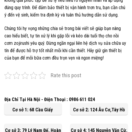
không quá phức tạp để xử lý nếu hiểu rõ nguyên nhân và áp dụng
đúng quy trình. Để đảm bảo thiết bị vận hành trơn tru, bạn cần chú
ý đến vệ sinh, kiểm tra định kỳ và tuân thủ hướng dẫn sử dụng.
Chúng tôi hy vọng những chia sẻ trong bài viết sẽ giúp bạn nâng
cao hiểu biết, tự tin xử lý khi gặp lỗi và kéo dài tuổi thọ cho nồi
cơm zojirushi yêu quý. Đừng ngần ngại liên hệ dịch vụ sửa chữa uy
tín để được hỗ trợ tốt nhất mỗi khi cần thiết. Hãy giữ gìn thiết bị
của bạn để mỗi bữa cơm đều trọn vẹn và ngon miệng!
Rate this post
Địa Chỉ Tại Hà Nội - Điện Thoại : 0986 611 024
Cơ sở 1: 68 Cầu Giấy
Cơ sở 2: 124 Âu Cơ,Tây Hồ
Cơ sở 3: 79 Lý Nam Đế, Hoàn
Cơ sở 4: 145 Nguyễn Văn Cừ,