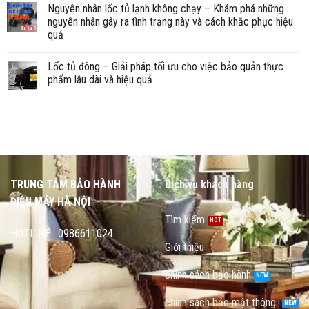
Nguyên nhân lốc tủ lạnh không chạy – Khám phá những
nguyên nhân gây ra tình trạng này và cách khắc phục hiệu
quả
Lốc tủ đông – Giải pháp tối ưu cho việc bảo quản thực
phẩm lâu dài và hiệu quả
TRUNG TÂM BẢO HÀNH
Dịch vụ khách hàng
ĐIỆN MÁY HÀ NỘI
Tìm kiếm
HOTLINE : 0986611024
Giới thiệu
chính sách bảo hành
chính sách bảo mật thông