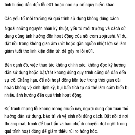
tình huống dẫn đến lỗi e01 hoặc các sự cố nguy hiểm khác.
Các yếu tố môi trường và quá trình sử dụng không đúng cách
Ngoài những nguyên nhân kỹ thuật, yếu tố môi trường và cách sử
dụng cũng ảnh hưởng đến hoạt động của nồi cơm zojirushi. Ví dụ,
đặt nồi trong không gian ẩm ướt hoặc gần nguồn nhiệt lớn sẽ làm
giảm tuổi thọ linh kiện điện tử, dễ gây ra lỗi e01.
Bên cạnh đó, việc thao tác không chính xác, không đọc kỹ hướng
dẫn sử dụng hoặc bật/tắt không đúng quy trình cũng dễ dẫn đến
sự cố. Chẳng hạn, để nồi hoạt động liên tục trong thời gian dài
hoặc không vệ sinh định kỳ, bụi bẩn tích tụ có thể làm cảm biến bị
nhiễu, ảnh hưởng đến quá trình hoạt động.
Để tránh những lỗi không mong muốn này, người dùng cần tuân thủ
hướng dẫn sử dụng, bảo trì và vệ sinh nồi đúng cách. Đặt nồi ở nơi
thoáng mát, tránh để bụi bẩn và hạn chế di chuyển đột ngột trong
quá trình hoạt động để giảm thiểu rủi ro hỏng hóc.