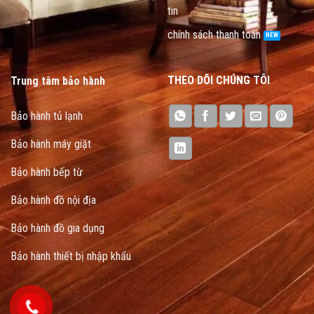
tin
chính sách thanh toán
THEO DÕI CHÚNG TÔI
Trung tâm bảo hành
Bảo hành tủ lạnh
Bảo hành máy giặt
Bảo hành bếp từ
Bảo hành đồ nội địa
Bảo hành đồ gia dụng
Bảo hành thiết bị nhập khẩu