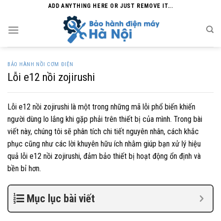
Skip
ADD ANYTHING HERE OR JUST REMOVE IT...
to
content
BẢO HÀNH NỒI CƠM ĐIỆN
Lỗi e12 nồi zojirushi
Lỗi e12 nồi zojirushi là một trong những mã lỗi phổ biến khiến
người dùng lo lắng khi gặp phải trên thiết bị của mình. Trong bài
viết này, chúng tôi sẽ phân tích chi tiết nguyên nhân, cách khắc
phục cũng như các lời khuyên hữu ích nhằm giúp bạn xử lý hiệu
quả lỗi e12 nồi zojirushi, đảm bảo thiết bị hoạt động ổn định và
bền bỉ hơn.
Mục lục bài viết