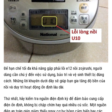
Để hạn chế tối đa khả năng gặp phải lỗi e12 nồi zojirushi, người
dùng cần chú ý đến việc sử dụng, bảo trì và vệ sinh thiết bị đúng
cách. Những lời khuyên dưới đây sẽ giúp bạn gia tăng độ bền của
nồi và duy trì hoạt động ổn định lâu dài.
Thứ nhất, hãy kiểm tra nguồn điện định kỳ để đảm bảo cung cấp
điện ổn định, không bị chập chờn hay quá nhiều cú sốc. Một nguồn
điện an toàn giúp giảm thiểu nguy cơ hư hỏng cảm biến hay các