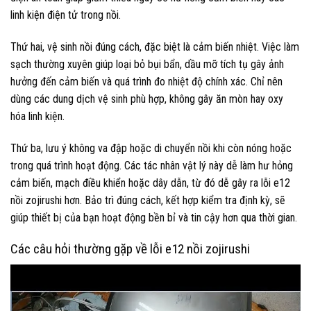
linh kiện điện tử trong nồi.
Thứ hai, vệ sinh nồi đúng cách, đặc biệt là cảm biến nhiệt. Việc làm
sạch thường xuyên giúp loại bỏ bụi bẩn, dầu mỡ tích tụ gây ảnh
hưởng đến cảm biến và quá trình đo nhiệt độ chính xác. Chỉ nên
dùng các dung dịch vệ sinh phù hợp, không gây ăn mòn hay oxy
hóa linh kiện.
Thứ ba, lưu ý không va đập hoặc di chuyển nồi khi còn nóng hoặc
trong quá trình hoạt động. Các tác nhân vật lý này dễ làm hư hỏng
cảm biến, mạch điều khiển hoặc dây dẫn, từ đó dễ gây ra lỗi e12
nồi zojirushi hơn. Bảo trì đúng cách, kết hợp kiểm tra định kỳ, sẽ
giúp thiết bị của bạn hoạt động bền bỉ và tin cậy hơn qua thời gian.
Các câu hỏi thường gặp về lỗi e12 nồi zojirushi