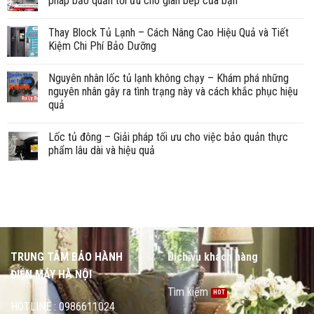
pháp bảo quản tối ưu cho gian bếp của bạn
Thay Block Tủ Lạnh – Cách Nâng Cao Hiệu Quả và Tiết
Kiệm Chi Phí Bảo Dưỡng
Nguyên nhân lốc tủ lạnh không chạy – Khám phá những
nguyên nhân gây ra tình trạng này và cách khắc phục hiệu
quả
Lốc tủ đông – Giải pháp tối ưu cho việc bảo quản thực
phẩm lâu dài và hiệu quả
TRUNG TÂM BẢO HÀNH
Dịch vụ khách hàng
ĐIỆN MÁY HÀ NỘI
Tìm kiếm
HOTLINE : 0986611024