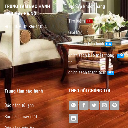
TRUNG TÂM BẢO HÀNH
Dịch vụ khách hàng
ĐIỆN MÁY HÀ NỘI
Tìm kiếm
HOTLINE : 0986611024
Giới thiệu
chính sách bảo hành
chính sách bảo mật thông
tin
chính sách thanh toán
THEO DÕI CHÚNG TÔI
Trung tâm bảo hành
Bảo hành tủ lạnh
Bảo hành máy giặt