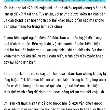
Khi bắt gặp lỗi e20 nồi zojirushi, có thể nhiều người không biết phải
làm gì để xử lý tại nhà. Tuy nhiên, với những bước kiểm tra căn bản
và cẩn trọng, bạn hoàn toàn có thể khắc phục phần nào mà không
cần phải mang tới trung tâm sửa chữa.
Trước tiên, ngắt nguồn điện, để đảm bảo an toàn tuyệt đối trong
quá trình thao tác. Bên cạnh đó, vệ sinh sạch sẽ cảm biến nhiệt,
loại bỏ bụi bẩn hoặc các dị vật gây nhiễu khi đo nhiệt độ. Sử dụng
khăn mềm hơi ẩm để lau chùi cảm biến, tránh gây trầy xước hoặc
gây hư hỏng linh kiện.
Tiếp theo, kiểm tra các dây dẫn liên quan, đảm bảo chúng không bị
lỏng hoặc đứt, tiếp xúc tốt với các linh kiện. Trong trường hợp cảm
biến nhiệt bị hỏng hoặc sai số quá lớn, bạn có thể mua linh kiện
thay thế chính hãng để đảm bảo hoạt động tối ưu của nồi zojirushi.
Chỉ sau khi thực hiện tất cả các bước mà lỗi e20 vẫn chưa được
khắc phục, bạn nên liên hệ với các trung tâm bảo trì hoặc kỹ thuật