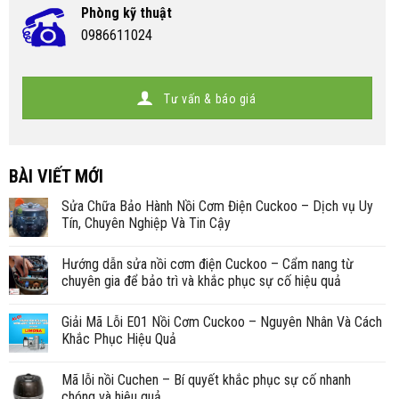
Phòng kỹ thuật
0986611024
Tư vấn & báo giá
BÀI VIẾT MỚI
Sửa Chữa Bảo Hành Nồi Cơm Điện Cuckoo – Dịch vụ Uy
Tín, Chuyên Nghiệp Và Tin Cậy
Hướng dẫn sửa nồi cơm điện Cuckoo – Cẩm nang từ
chuyên gia để bảo trì và khắc phục sự cố hiệu quả
Giải Mã Lỗi E01 Nồi Cơm Cuckoo – Nguyên Nhân Và Cách
Khắc Phục Hiệu Quả
Mã lỗi nồi Cuchen – Bí quyết khắc phục sự cố nhanh
chóng và hiệu quả