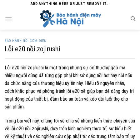
Skip
ADD ANYTHING HERE OR JUST REMOVE IT...
to
content
BẢO HÀNH NỒI CƠM ĐIỆN
Lỗi e20 nồi zojirushi
Lỗi e20 nồi zojirushi là một trong những sự cố thường gặp mà
nhiều người dùng đã từng gặp phải khi sử dụng nồi hơi hay nồi nấu
đa chức năng của thương hiệu uy tín này. Hiểu rõ nguyên nhân,
cách khắc phục và phòng tránh lỗi e20 sẽ giúp bạn dễ dàng duy trì
hoạt động của thiết bị, đảm bảo an toàn và kéo dài tuổi thọ cho
sản phẩm.
Trong bài viết này, chúng tôi sẽ chia sẻ những kiến thức chuyên sâu
về lỗi e20 nồi zojirushi, dựa trên kinh nghiệm thực tế, sự hiểu biết
về kỹ thuật và các nghiên cứu cập nhật từ các trung tâm bảo trì uy