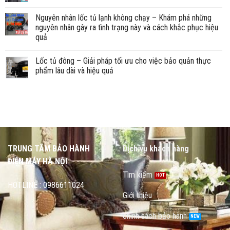
Nguyên nhân lốc tủ lạnh không chạy – Khám phá những
nguyên nhân gây ra tình trạng này và cách khắc phục hiệu
quả
Lốc tủ đông – Giải pháp tối ưu cho việc bảo quản thực
phẩm lâu dài và hiệu quả
TRUNG TÂM BẢO HÀNH
Dịch vụ khách hàng
ĐIỆN MÁY HÀ NỘI
Tìm kiếm
HOTLINE : 0986611024
Giới thiệu
chính sách bảo hành