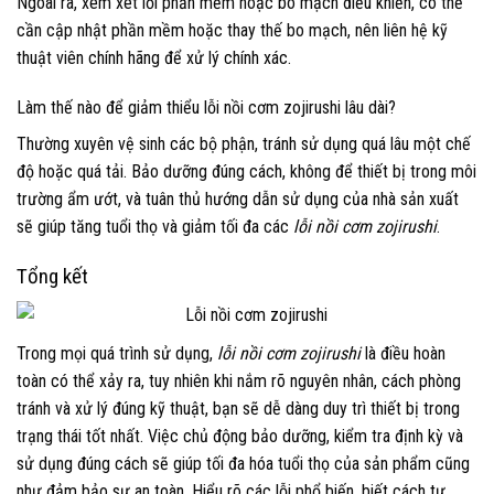
Ngoài ra, xem xét lỗi phần mềm hoặc bo mạch điều khiển, có thể
cần cập nhật phần mềm hoặc thay thế bo mạch, nên liên hệ kỹ
thuật viên chính hãng để xử lý chính xác.
Làm thế nào để giảm thiểu lỗi nồi cơm zojirushi lâu dài?
Thường xuyên vệ sinh các bộ phận, tránh sử dụng quá lâu một chế
độ hoặc quá tải. Bảo dưỡng đúng cách, không để thiết bị trong môi
trường ẩm ướt, và tuân thủ hướng dẫn sử dụng của nhà sản xuất
sẽ giúp tăng tuổi thọ và giảm tối đa các
lỗi nồi cơm zojirushi
.
Tổng kết
Trong mọi quá trình sử dụng,
lỗi nồi cơm zojirushi
là điều hoàn
toàn có thể xảy ra, tuy nhiên khi nắm rõ nguyên nhân, cách phòng
tránh và xử lý đúng kỹ thuật, bạn sẽ dễ dàng duy trì thiết bị trong
trạng thái tốt nhất. Việc chủ động bảo dưỡng, kiểm tra định kỳ và
sử dụng đúng cách sẽ giúp tối đa hóa tuổi thọ của sản phẩm cũng
như đảm bảo sự an toàn. Hiểu rõ các lỗi phổ biến, biết cách tự