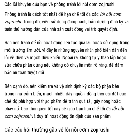
Các lời khuyên của bạn về phòng tránh lỗi nồi cơm zojirushi
Phòng tránh là cách tốt nhất để hạn chế tối đa các
lỗi nồi cơm
zojirushi
. Trong đó, việc sử dụng đúng cách, bảo dưỡng định kỳ và
tuân thủ hướng dẫn của nhà sản xuất đóng vai trò quyết định.
Bạn nên tránh để nồi hoạt động liên tục quá lâu hoặc sử dụng trong
môi trường ẩm ướt, vì đây là những nguyên nhân phổ biến dẫn đến
lỗi về điện và mạch điều khiển. Ngoài ra, không tự ý tháo lắp hoặc
sửa chữa phần cứng nếu không có chuyên môn rõ ràng, để đảm
bảo an toàn tuyệt đối.
Bên cạnh đó, nên kiểm tra và vệ sinh định kỳ các bộ phận bên
trong như cảm biến, mạch nhiệt, dây nguồn; đồng thời cài đặt các
chế độ phù hợp với thực phẩm để tránh quá tải, gây nóng hoặc
cháy nổ. Các thói quen tốt này sẽ giúp bạn hạn chế tối đa
lỗi nồi
cơm zojirushi
và duy trì hoạt động ổn định của sản phẩm.
Các câu hỏi thường gặp về lỗi nồi cơm zojirushi