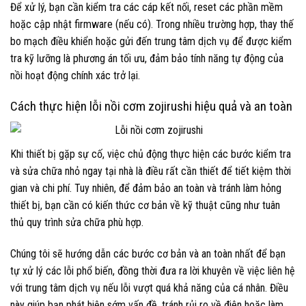
Để xử lý, bạn cần kiểm tra các cáp kết nối, reset các phần mềm
hoặc cập nhật firmware (nếu có). Trong nhiều trường hợp, thay thế
bo mạch điều khiển hoặc gửi đến trung tâm dịch vụ để được kiểm
tra kỹ lưỡng là phương án tối ưu, đảm bảo tính năng tự động của
nồi hoạt động chính xác trở lại.
Cách thực hiện lỗi nồi cơm zojirushi hiệu quả và an toàn
Khi thiết bị gặp sự cố, việc chủ động thực hiện các bước kiểm tra
và sửa chữa nhỏ ngay tại nhà là điều rất cần thiết để tiết kiệm thời
gian và chi phí. Tuy nhiên, để đảm bảo an toàn và tránh làm hỏng
thiết bị, bạn cần có kiến thức cơ bản về kỹ thuật cũng như tuân
thủ quy trình sửa chữa phù hợp.
Chúng tôi sẽ hướng dẫn các bước cơ bản và an toàn nhất để bạn
tự xử lý các lỗi phổ biến, đồng thời đưa ra lời khuyên về việc liên hệ
với trung tâm dịch vụ nếu lỗi vượt quá khả năng của cá nhân. Điều
này giúp bạn phát hiện sớm vấn đề, tránh rủi ro về điện hoặc làm