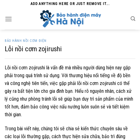
Skip
ADD ANYTHING HERE OR JUST REMOVE IT...
to
content
BẢO HÀNH NỒI CƠM ĐIỆN
Lỗi nồi cơm zojirushi
Lỗi nồi cơm zojirushi là vấn đề mà nhiều người dùng hiện nay gặp
phải trong quá trình sử dụng. Với thương hiệu nổi tiếng về độ bền
và công nghệ tiên tiến, việc gặp phải lỗi nồi cơm zojirushi có thể
gây ra bất tiện lớn cho gia đình bạn. Hiểu rõ nguyên nhân, cách xử
lý cũng như phòng tránh lỗi sẽ giúp bạn duy trì sản phẩm của mình
tốt hơn, đảm bảo công việc nấu nướng luôn suôn sẻ và tiết kiệm
thời gian.
Trong bài viết này, chúng tôi sẽ chia sẻ kiến thức chuyên sâu về
các loại lỗi thường gặp, cách thực hiện sửa chữa, bảo trì đúng