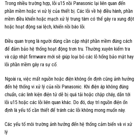
Trong nhiều trường hợp, lỗi u15 nồi Panasonic lại liên quan đến
phần mềm hoặc vi xử lý của thiết bị. Các lỗi về hệ điều hành, phần
mềm điều khiển hoặc mạch xử lý trung tâm có thể gây ra xung đột
hoặc hoạt động sai lệch, khiến nồi báo lỗi.
Điều quan trọng là người dùng cần cập nhật phần mềm đúng cách
để đảm bảo hệ thống hoạt động trơn tru. Thường xuyên kiểm tra
và cập nhật firmware mới sẽ giúp loại bỏ các lỗ hổng bảo mật hay
lỗi phần mềm gây ra sự cố.
Ngoài ra, việc mất nguồn hoặc điện không ổn định cũng ảnh hưởng
đến hệ thống vi xử lý của nồi Panasonic. Khi điện áp không đúng
chuẩn, các linh kiện điện tử dễ bị quá tải hoặc chập cháy, dẫn tới
lỗi u15 hoặc các lỗi liên quan khác. Do đó, duy trì nguồn điện ổn
định là yếu tố cần thiết để tránh các lỗi không mong muốn này.
Các yếu tố môi trường ảnh hưởng đến hệ thống cảm biến và vi xử
lý