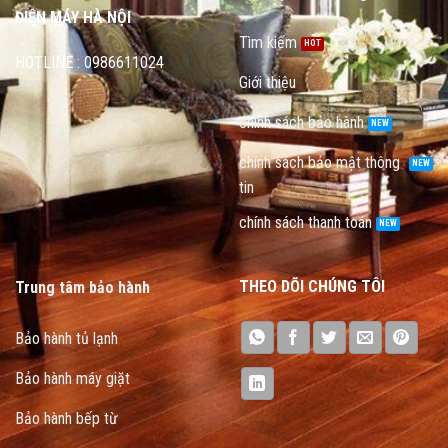
ĐIỆN MÁY HÀ NỘI
Tìm kiếm
HOTLINE : 0986611024
Giới thiệu
chính sách bảo hành
chính sách bảo mật thông
tin
chính sách thanh toán
THEO DÕI CHÚNG TÔI
Trung tâm bảo hành
Bảo hành tủ lạnh
Bảo hành máy giặt
Bảo hành bếp từ