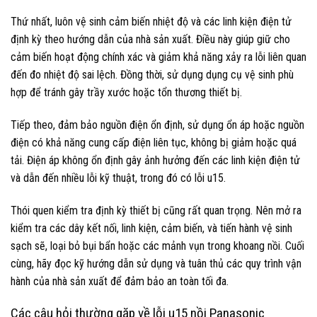
Thứ nhất, luôn vệ sinh cảm biến nhiệt độ và các linh kiện điện tử
định kỳ theo hướng dẫn của nhà sản xuất. Điều này giúp giữ cho
cảm biến hoạt động chính xác và giảm khả năng xảy ra lỗi liên quan
đến đo nhiệt độ sai lệch. Đồng thời, sử dụng dụng cụ vệ sinh phù
hợp để tránh gây trầy xước hoặc tổn thương thiết bị.
Tiếp theo, đảm bảo nguồn điện ổn định, sử dụng ổn áp hoặc nguồn
điện có khả năng cung cấp điện liên tục, không bị giảm hoặc quá
tải. Điện áp không ổn định gây ảnh hưởng đến các linh kiện điện tử
và dẫn đến nhiều lỗi kỹ thuật, trong đó có lỗi u15.
Thói quen kiểm tra định kỳ thiết bị cũng rất quan trọng. Nên mở ra
kiểm tra các dây kết nối, linh kiện, cảm biến, và tiến hành vệ sinh
sạch sẽ, loại bỏ bụi bẩn hoặc các mảnh vụn trong khoang nồi. Cuối
cùng, hãy đọc kỹ hướng dẫn sử dụng và tuân thủ các quy trình vận
hành của nhà sản xuất để đảm bảo an toàn tối đa.
Các câu hỏi thường gặp về lỗi u15 nồi Panasonic