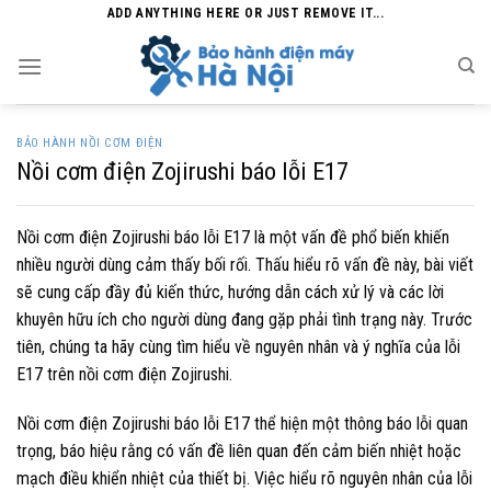
Skip
ADD ANYTHING HERE OR JUST REMOVE IT...
to
content
BẢO HÀNH NỒI CƠM ĐIỆN
Nồi cơm điện Zojirushi báo lỗi E17
Nồi cơm điện Zojirushi báo lỗi E17 là một vấn đề phổ biến khiến
nhiều người dùng cảm thấy bối rối. Thấu hiểu rõ vấn đề này, bài viết
sẽ cung cấp đầy đủ kiến thức, hướng dẫn cách xử lý và các lời
khuyên hữu ích cho người dùng đang gặp phải tình trạng này. Trước
tiên, chúng ta hãy cùng tìm hiểu về nguyên nhân và ý nghĩa của lỗi
E17 trên nồi cơm điện Zojirushi.
Nồi cơm điện Zojirushi báo lỗi E17 thể hiện một thông báo lỗi quan
trọng, báo hiệu rằng có vấn đề liên quan đến cảm biến nhiệt hoặc
mạch điều khiển nhiệt của thiết bị. Việc hiểu rõ nguyên nhân của lỗi