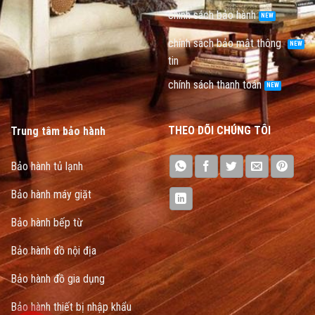
chính sách bảo hành
chính sách bảo mật thông
tin
chính sách thanh toán
THEO DÕI CHÚNG TÔI
Trung tâm bảo hành
Bảo hành tủ lạnh
Bảo hành máy giặt
Bảo hành bếp từ
Bảo hành đồ nội địa
Bảo hành đồ gia dụng
Bảo hành thiết bị nhập khẩu