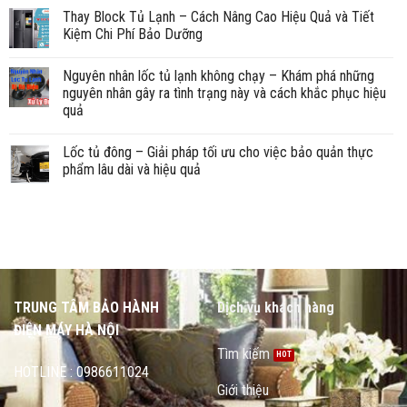
Thay Block Tủ Lạnh – Cách Nâng Cao Hiệu Quả và Tiết
Kiệm Chi Phí Bảo Dưỡng
Nguyên nhân lốc tủ lạnh không chạy – Khám phá những
nguyên nhân gây ra tình trạng này và cách khắc phục hiệu
quả
Lốc tủ đông – Giải pháp tối ưu cho việc bảo quản thực
phẩm lâu dài và hiệu quả
TRUNG TÂM BẢO HÀNH
Dịch vụ khách hàng
ĐIỆN MÁY HÀ NỘI
Tìm kiếm
HOTLINE : 0986611024
Giới thiệu