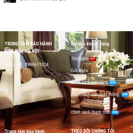
TRUNG TÂM BẢO HÀNH
Dịch vụ khách hàng
ĐIỆN MÁY HÀ NỘI
Tìm kiếm
HOTLINE : 0986611024
Giới thiệu
chính sách bảo hành
chính sách bảo mật thông
tin
chính sách thanh toán
THEO DÕI CHÚNG TÔI
Trung tâm bảo hành