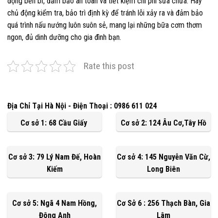
động bền bỉ, đảm bảo an toàn và tiết kiệm chi phí sửa chữa. Hãy
chủ động kiểm tra, bảo trì định kỳ để tránh lỗi xảy ra và đảm bảo
quá trình nấu nướng luôn suôn sẻ, mang lại những bữa cơm thơm
ngon, đủ dinh dưỡng cho gia đình bạn.
Rate this post
Địa Chỉ Tại Hà Nội - Điện Thoại : 0986 611 024
Cơ sở 1: 68 Cầu Giấy
Cơ sở 2: 124 Âu Cơ,Tây Hồ
Cơ sở 3: 79 Lý Nam Đế, Hoàn
Cơ sở 4: 145 Nguyễn Văn Cừ,
Kiếm
Long Biên
Cơ sở 5: Ngã 4 Nam Hồng,
Cơ Sở 6 : 256 Thạch Bàn, Gia
Đông Anh
Lâm