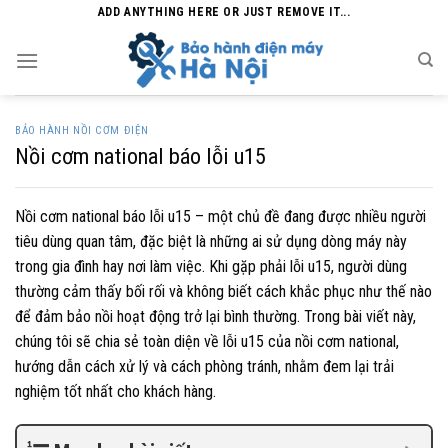
Skip
ADD ANYTHING HERE OR JUST REMOVE IT...
to
content
BẢO HÀNH NỒI CƠM ĐIỆN
Nồi cơm national báo lỗi u15
Nồi cơm national báo lỗi u15 – một chủ đề đang được nhiều người
tiêu dùng quan tâm, đặc biệt là những ai sử dụng dòng máy này
trong gia đình hay nơi làm việc. Khi gặp phải lỗi u15, người dùng
thường cảm thấy bối rối và không biết cách khắc phục như thế nào
để đảm bảo nồi hoạt động trở lại bình thường. Trong bài viết này,
chúng tôi sẽ chia sẻ toàn diện về lỗi u15 của nồi cơm national,
hướng dẫn cách xử lý và cách phòng tránh, nhằm đem lại trải
nghiệm tốt nhất cho khách hàng.