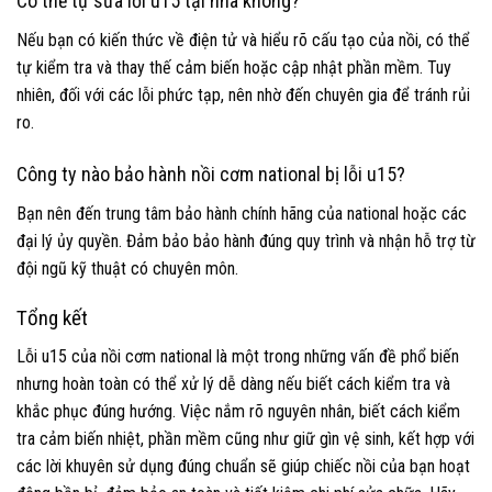
Có thể tự sửa lỗi u15 tại nhà không?
Nếu bạn có kiến thức về điện tử và hiểu rõ cấu tạo của nồi, có thể
tự kiểm tra và thay thế cảm biến hoặc cập nhật phần mềm. Tuy
nhiên, đối với các lỗi phức tạp, nên nhờ đến chuyên gia để tránh rủi
ro.
Công ty nào bảo hành nồi cơm national bị lỗi u15?
Bạn nên đến trung tâm bảo hành chính hãng của national hoặc các
đại lý ủy quyền. Đảm bảo bảo hành đúng quy trình và nhận hỗ trợ từ
đội ngũ kỹ thuật có chuyên môn.
Tổng kết
Lỗi u15 của nồi cơm national là một trong những vấn đề phổ biến
nhưng hoàn toàn có thể xử lý dễ dàng nếu biết cách kiểm tra và
khắc phục đúng hướng. Việc nắm rõ nguyên nhân, biết cách kiểm
tra cảm biến nhiệt, phần mềm cũng như giữ gìn vệ sinh, kết hợp với
các lời khuyên sử dụng đúng chuẩn sẽ giúp chiếc nồi của bạn hoạt