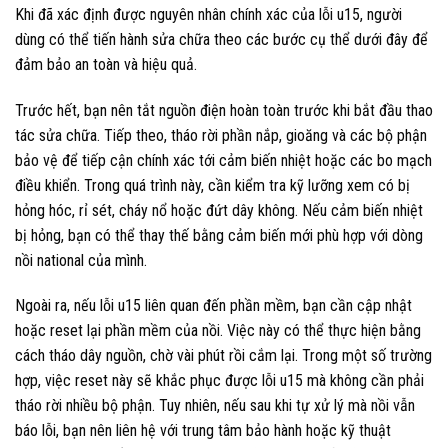
Khi đã xác định được nguyên nhân chính xác của lỗi u15, người
dùng có thể tiến hành sửa chữa theo các bước cụ thể dưới đây để
đảm bảo an toàn và hiệu quả.
Trước hết, bạn nên tắt nguồn điện hoàn toàn trước khi bắt đầu thao
tác sửa chữa. Tiếp theo, tháo rời phần nắp, gioăng và các bộ phận
bảo vệ để tiếp cận chính xác tới cảm biến nhiệt hoặc các bo mạch
điều khiển. Trong quá trình này, cần kiểm tra kỹ lưỡng xem có bị
hỏng hóc, rỉ sét, cháy nổ hoặc đứt dây không. Nếu cảm biến nhiệt
bị hỏng, bạn có thể thay thế bằng cảm biến mới phù hợp với dòng
nồi national của mình.
Ngoài ra, nếu lỗi u15 liên quan đến phần mềm, bạn cần cập nhật
hoặc reset lại phần mềm của nồi. Việc này có thể thực hiện bằng
cách tháo dây nguồn, chờ vài phút rồi cắm lại. Trong một số trường
hợp, việc reset này sẽ khắc phục được lỗi u15 mà không cần phải
tháo rời nhiều bộ phận. Tuy nhiên, nếu sau khi tự xử lý mà nồi vẫn
báo lỗi, bạn nên liên hệ với trung tâm bảo hành hoặc kỹ thuật