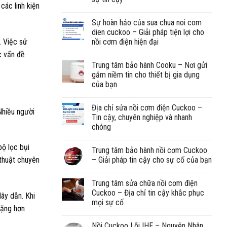
các linh kiện
Sự hoàn hảo của sua chua noi com
dien cuckoo – Giải pháp tiện lợi cho
. Việc sử
nồi cơm điện hiện đại
c vấn đề
Trung tâm bảo hành Cooku – Nơi gửi
gắm niềm tin cho thiết bị gia dụng
của bạn
Địa chỉ sửa nồi cơm điện Cuckoo –
Nhiều người
Tin cậy, chuyên nghiệp và nhanh
chóng
bộ lọc bụi
Trung tâm bảo hành nồi cơm Cuckoo
– Giải pháp tin cậy cho sự cố của bạn
 thuật chuyên
Trung tâm sửa chữa nồi cơm điện
Cuckoo – Địa chỉ tin cậy khắc phục
dây dẫn. Khi
mọi sự cố
nặng hơn
Nồi Cuckoo Lỗi IHF – Nguyên Nhân