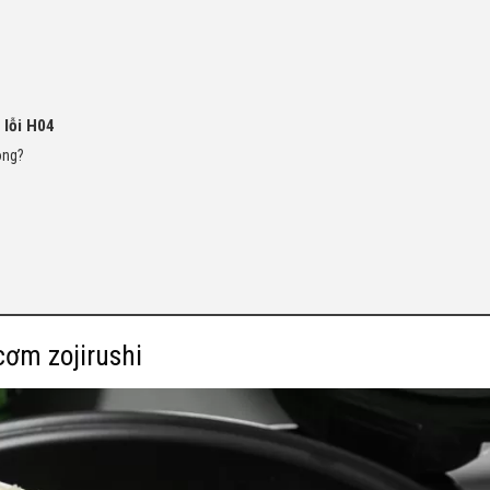
 lỗi H04
ông?
cơm zojirushi