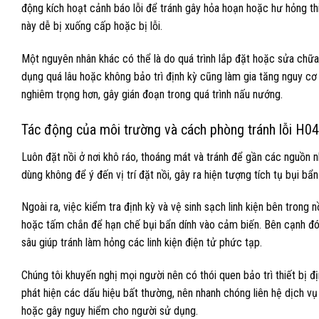
động kích hoạt cảnh báo lỗi để tránh gây hỏa hoạn hoặc hư hỏng thi
này dễ bị xuống cấp hoặc bị lỗi.
Một nguyên nhân khác có thể là do quá trình lắp đặt hoặc sửa chữ
dụng quá lâu hoặc không bảo trì định kỳ cũng làm gia tăng nguy cơ g
nghiêm trọng hơn, gây gián đoạn trong quá trình nấu nướng.
Tác động của môi trường và cách phòng tránh lỗi H04
Luôn đặt nồi ở nơi khô ráo, thoáng mát và tránh để gần các nguồn 
dùng không để ý đến vị trí đặt nồi, gây ra hiện tượng tích tụ bụi bẩ
Ngoài ra, việc kiểm tra định kỳ và vệ sinh sạch linh kiện bên trong
hoặc tấm chắn để hạn chế bụi bẩn dính vào cảm biến. Bên cạnh đó, 
sâu giúp tránh làm hỏng các linh kiện điện tử phức tạp.
Chúng tôi khuyến nghị mọi người nên có thói quen bảo trì thiết bị đ
phát hiện các dấu hiệu bất thường, nên nhanh chóng liên hệ dịch 
hoặc gây nguy hiểm cho người sử dụng.