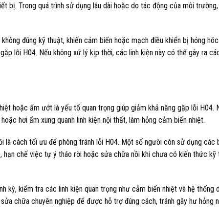
ết bị. Trong quá trình sử dụng lâu dài hoặc do tác động của môi trường, 
a không đúng kỹ thuật, khiến cảm biến hoặc mạch điều khiển bị hỏng hóc
ặp lỗi H04. Nếu không xử lý kịp thời, các linh kiện này có thể gây ra cá
nhiệt hoặc ẩm ướt là yếu tố quan trọng giúp giảm khả năng gặp lỗi H04. 
n hoặc hơi ẩm xung quanh linh kiện nội thất, làm hỏng cảm biến nhiệt.
 nồi là cách tối ưu để phòng tránh lỗi H04. Một số người còn sử dụng các 
hạn chế việc tự ý tháo rời hoặc sửa chữa nồi khi chưa có kiến thức kỹ
ịnh kỳ, kiểm tra các linh kiện quan trọng như cảm biến nhiệt và hệ thống 
vụ sửa chữa chuyên nghiệp để được hỗ trợ đúng cách, tránh gây hư hỏng 