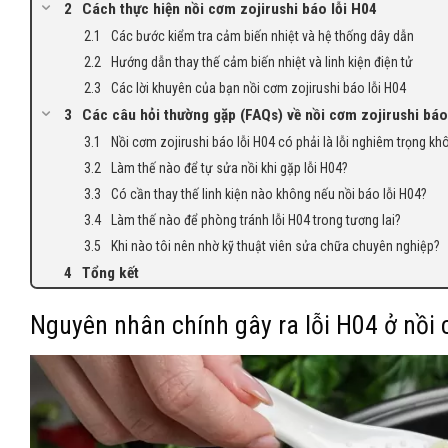
Cách thực hiện nồi cơm zojirushi báo lỗi H04
Các bước kiểm tra cảm biến nhiệt và hệ thống dây dẫn
Hướng dẫn thay thế cảm biến nhiệt và linh kiện điện tử
Các lời khuyên của bạn nồi cơm zojirushi báo lỗi H04
Các câu hỏi thường gặp (FAQs) về nồi cơm zojirushi báo
Nồi cơm zojirushi báo lỗi H04 có phải là lỗi nghiêm trọng kh
Làm thế nào để tự sửa nồi khi gặp lỗi H04?
Có cần thay thế linh kiện nào không nếu nồi báo lỗi H04?
Làm thế nào để phòng tránh lỗi H04 trong tương lai?
Khi nào tôi nên nhờ kỹ thuật viên sửa chữa chuyên nghiệp?
Tổng kết
Nguyên nhân chính gây ra lỗi H04 ở nồi 