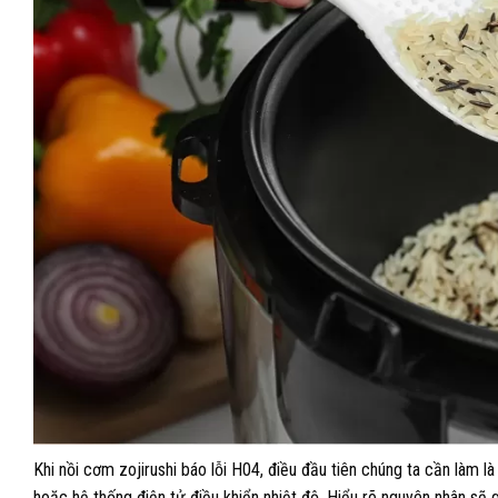
Khi nồi cơm zojirushi báo lỗi H04, điều đầu tiên chúng ta cần làm 
hoặc hệ thống điện tử điều khiển nhiệt độ. Hiểu rõ nguyên nhân sẽ 