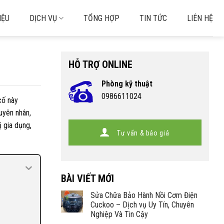
IỆU
DỊCH VỤ
TỔNG HỢP
TIN TỨC
LIÊN HỆ
HỖ TRỢ ONLINE
Phòng kỹ thuật
0986611024
cố này
uyên nhân,
ị gia dụng,
Tư vấn & báo giá
BÀI VIẾT MỚI
Sửa Chữa Bảo Hành Nồi Cơm Điện
Cuckoo – Dịch vụ Uy Tín, Chuyên
Nghiệp Và Tin Cậy