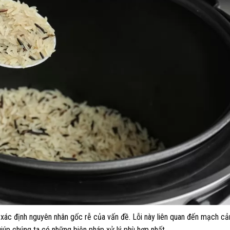
là xác định nguyên nhân gốc rễ của vấn đề. Lỗi này liên quan đến mạch cả
giúp chúng ta có những biện pháp xử lý phù hợp nhất.