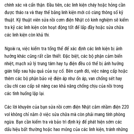
chính xác và cẩn thận. Đầu tiên, các linh kiện cháy hoặc hỏng cần
được tháo ra và thay thế bằng linh kiện mới có cùng thông số kỹ
thuật. Kỹ thuật viên sửa nồi cơm điện Nhật có kinh nghiệm sẽ kiểm
tra kỹ các linh kiện còn hoạt động tốt để lấp đầy hoặc sửa chữa
các linh kiện còn khả thi.
Ngoài ra, việc kiểm tra tổng thể để xác định các linh kiện bị ảnh
hưởng khác cũng rất cần thiết. Đặc biệt, các bộ phận cảm biến
nhiệt, mạch xử lý trung tâm hay tụ điện đều có thể bị ảnh hưởng
gián tiếp sau hậu quả của sự cố. Bên cạnh đó, việc nâng cấp hoặc
thêm các bộ phận bảo vệ điện áp như ổn áp, van chống sét hay
cầu chì cao cấp sẽ nâng cao khả năng chống chịu của nồi trong
các tình huống lặp lại.
Các lời khuyên của bạn sửa nồi cơm điện Nhật cắm nhầm điện 220
vol không chỉ nằm ở việc sửa chữa mà còn phải mang tính phòng
ngừa. Bạn cần kiểm tra và bảo trì định kỳ để phát hiện sớm các
dấu hiệu bất thường hoặc hao mỏng của các linh kiện, tránh những