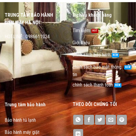
TRUNG TÂM BẢO HÀNH
Dịch vụ khách hàng
ĐIỆN MÁY HÀ NỘI
Tìm kiếm
HOTLINE : 0986611024
Giới thiệu
chính sách bảo hành
chính sách bảo mật thông
tin
chính sách thanh toán
THEO DÕI CHÚNG TÔI
Trung tâm bảo hành
Bảo hành tủ lạnh
Bảo hành máy giặt