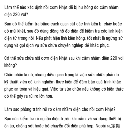
Làm thế nào xác định nồi cơm Nhật đã bị hư hỏng do cắm nhầm
điện 220 vol?
Bạn có thể kiểm tra bằng cách quan sát các linh kiện bị cháy hoặc
có mùi khét, sau đó dùng đồng hồ đo điện để kiểm tra các linh kiện
điện tử trong nồi. Nếu phát hiện linh kiện hỏng, tốt nhất là ngừng sử
dụng và gọi dịch vụ sửa chữa chuyên nghiệp để khắc phục.
Có thể sửa chữa nồi cơm điện Nhật sau khi cắm nhầm điện 220 vol
không?
Chắc chắn là có, nhưng điều quan trọng là việc sửa chữa phải do
kỹ thuật viên có kinh nghiệm thực hiện để đảm bảo quá trình khắc
phục an toàn và hiệu quả. Việc tự sửa chữa nếu không có kiến thức
có thể gây ra rủi ro lớn hơn.
Làm sao phòng tránh rủi ro cắm nhầm điện cho nồi cơm Nhật?
Bạn nên kiểm tra rõ nguồn điện trước khi cắm, và sử dụng thiết bị
ổn áp, chống sét hoặc bộ chuyển đổi điện phù hợp. Ngoài ra,定期