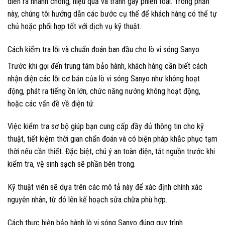
diễn ra nhanh chóng, hiệu quả và tránh gây phiền toái. Trong phần
này, chúng tôi hướng dẫn các bước cụ thể để khách hàng có thể tự
chủ hoặc phối hợp tốt với dịch vụ kỹ thuật.
Cách kiểm tra lỗi và chuẩn đoán ban đầu cho lò vi sóng Sanyo
Trước khi gọi đến trung tâm bảo hành, khách hàng cần biết cách
nhận diện các lỗi cơ bản của lò vi sóng Sanyo như không hoạt
động, phát ra tiếng ồn lớn, chức năng nướng không hoạt động,
hoặc các vấn đề về điện tử.
Việc kiểm tra sơ bộ giúp bạn cung cấp đầy đủ thông tin cho kỹ
thuật, tiết kiệm thời gian chẩn đoán và có biện pháp khắc phục tạm
thời nếu cần thiết. Đặc biệt, chú ý an toàn điện, tắt nguồn trước khi
kiểm tra, vệ sinh sạch sẽ phần bên trong.
Kỹ thuật viên sẽ dựa trên các mô tả này để xác định chính xác
nguyên nhân, từ đó lên kế hoạch sửa chữa phù hợp.
Cách thực hiện bảo hành lò vi sóng Sanyo đúng quy trình