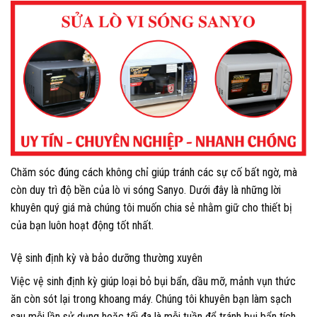
Chăm sóc đúng cách không chỉ giúp tránh các sự cố bất ngờ, mà
còn duy trì độ bền của lò vi sóng Sanyo. Dưới đây là những lời
khuyên quý giá mà chúng tôi muốn chia sẻ nhằm giữ cho thiết bị
của bạn luôn hoạt động tốt nhất.
Vệ sinh định kỳ và bảo dưỡng thường xuyên
Việc vệ sinh định kỳ giúp loại bỏ bụi bẩn, dầu mỡ, mảnh vụn thức
ăn còn sót lại trong khoang máy. Chúng tôi khuyên bạn làm sạch
sau mỗi lần sử dụng hoặc tối đa là mỗi tuần để tránh bụi bẩn tích