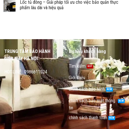
Lốc tủ đông – Giải pháp tối ưu cho việc bảo quản thực
phẩm lâu dài và hiệu quả
TRUNG TÂM BẢO HÀNH
Dịch vụ khách hàng
ĐIỆN MÁY HÀ NỘI
Tìm kiếm
HOTLINE : 0986611024
Giới thiệu
chính sách bảo hành
chính sách bảo mật thông
tin
chính sách thanh toán