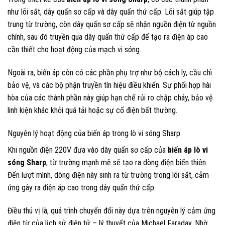
như lõi sắt, dây quấn sơ cấp và dây quấn thứ cấp. Lõi sắt giúp tập
trung từ trường, còn dây quấn sơ cấp sẽ nhận nguồn điện từ nguồn
chính, sau đó truyền qua dây quấn thứ cấp để tạo ra điện áp cao
cần thiết cho hoạt động của mạch vi sóng.
Ngoài ra, biến áp còn có các phần phụ trợ như bộ cách ly, cầu chì
bảo vệ, và các bộ phận truyền tín hiệu điều khiển. Sự phối hợp hài
hòa của các thành phần này giúp hạn chế rủi ro chập cháy, bảo vệ
linh kiện khác khỏi quá tải hoặc sự cố điện bất thường.
Nguyên lý hoạt động của biến áp trong lò vi sóng Sharp
Khi nguồn điện 220V đưa vào dây quấn sơ cấp của
biến áp lò vi
sóng Sharp
, từ trường mạnh mẽ sẽ tạo ra dòng điện biến thiên.
Đến lượt mình, dòng điện này sinh ra từ trường trong lõi sắt, cảm
ứng gây ra điện áp cao trong dây quấn thứ cấp.
Điều thú vị là, quá trình chuyển đổi này dựa trên nguyên lý cảm ứng
điện từ của lịch sử điện tử – lý thuyết của Michael Faraday. Nhờ