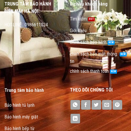
TRUNG TÂM BẢO HÀNH
Dịch vụ khách hàng
ĐIỆN MÁY HÀ NỘI
Tìm kiếm
HOTLINE : 0986611024
Giới thiệu
chính sách bảo hành
chính sách bảo mật thông
tin
chính sách thanh toán
THEO DÕI CHÚNG TÔI
Trung tâm bảo hành
Bảo hành tủ lạnh
Bảo hành máy giặt
Bảo hành bếp từ