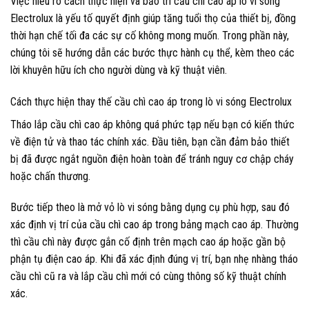
Việc hiểu rõ cách thực hiện và bảo trì cầu chì cao áp lò vi sóng
Electrolux là yếu tố quyết định giúp tăng tuổi thọ của thiết bị, đồng
thời hạn chế tối đa các sự cố không mong muốn. Trong phần này,
chúng tôi sẽ hướng dẫn các bước thực hành cụ thể, kèm theo các
lời khuyên hữu ích cho người dùng và kỹ thuật viên.
Cách thực hiện thay thế cầu chì cao áp trong lò vi sóng Electrolux
Tháo lắp cầu chì cao áp không quá phức tạp nếu bạn có kiến thức
về điện tử và thao tác chính xác. Đầu tiên, bạn cần đảm bảo thiết
bị đã được ngắt nguồn điện hoàn toàn để tránh nguy cơ chập cháy
hoặc chấn thương.
Bước tiếp theo là mở vỏ lò vi sóng bằng dụng cụ phù hợp, sau đó
xác định vị trí của cầu chì cao áp trong bảng mạch cao áp. Thường
thì cầu chì này được gắn cố định trên mạch cao áp hoặc gần bộ
phận tụ điện cao áp. Khi đã xác định đúng vị trí, bạn nhẹ nhàng tháo
cầu chì cũ ra và lắp cầu chì mới có cùng thông số kỹ thuật chính
xác.