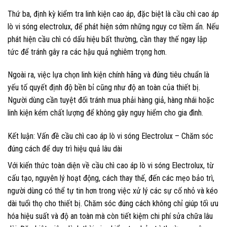
Thứ ba, định kỳ kiểm tra linh kiện cao áp, đặc biệt là cầu chì cao áp
lò vi sóng electrolux, để phát hiện sớm những nguy cơ tiềm ẩn. Nếu
phát hiện cầu chì có dấu hiệu bất thường, cần thay thế ngay lập
tức để tránh gây ra các hậu quả nghiêm trọng hơn.
Ngoài ra, việc lựa chọn linh kiện chính hãng và đúng tiêu chuẩn là
yếu tố quyết định độ bền bỉ cũng như độ an toàn của thiết bị.
Người dùng cần tuyệt đối tránh mua phải hàng giả, hàng nhái hoặc
linh kiện kém chất lượng để không gây nguy hiểm cho gia đình.
Kết luận: Vấn đề cầu chì cao áp lò vi sóng Electrolux – Chăm sóc
đúng cách để duy trì hiệu quả lâu dài
Với kiến thức toàn diện về cầu chì cao áp lò vi sóng Electrolux, từ
cấu tạo, nguyên lý hoạt động, cách thay thế, đến các mẹo bảo trì,
người dùng có thể tự tin hơn trong việc xử lý các sự cố nhỏ và kéo
dài tuổi thọ cho thiết bị. Chăm sóc đúng cách không chỉ giúp tối ưu
hóa hiệu suất và độ an toàn mà còn tiết kiệm chi phí sửa chữa lâu