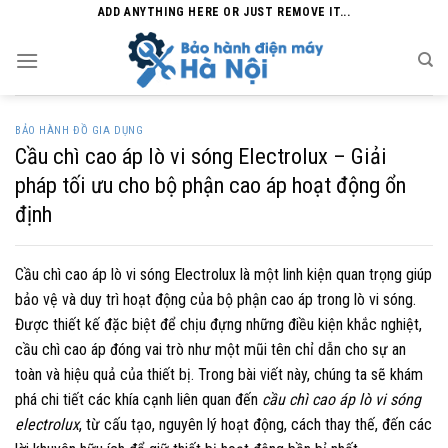
Skip
ADD ANYTHING HERE OR JUST REMOVE IT...
to
content
BẢO HÀNH ĐỒ GIA DỤNG
Cầu chì cao áp lò vi sóng Electrolux – Giải
pháp tối ưu cho bộ phận cao áp hoạt động ổn
định
Cầu chì cao áp lò vi sóng Electrolux là một linh kiện quan trọng giúp
bảo vệ và duy trì hoạt động của bộ phận cao áp trong lò vi sóng.
Được thiết kế đặc biệt để chịu đựng những điều kiện khắc nghiệt,
cầu chì cao áp đóng vai trò như một mũi tên chỉ dẫn cho sự an
toàn và hiệu quả của thiết bị. Trong bài viết này, chúng ta sẽ khám
phá chi tiết các khía cạnh liên quan đến
cầu chì cao áp lò vi sóng
electrolux
, từ cấu tạo, nguyên lý hoạt động, cách thay thế, đến các