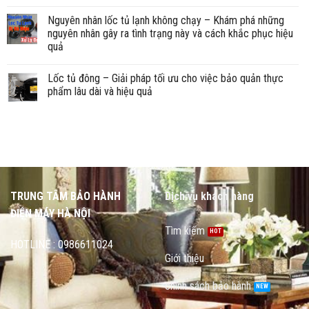
Nguyên nhân lốc tủ lạnh không chạy – Khám phá những
nguyên nhân gây ra tình trạng này và cách khắc phục hiệu
quả
Lốc tủ đông – Giải pháp tối ưu cho việc bảo quản thực
phẩm lâu dài và hiệu quả
TRUNG TÂM BẢO HÀNH
Dịch vụ khách hàng
ĐIỆN MÁY HÀ NỘI
Tìm kiếm
HOTLINE : 0986611024
Giới thiệu
chính sách bảo hành