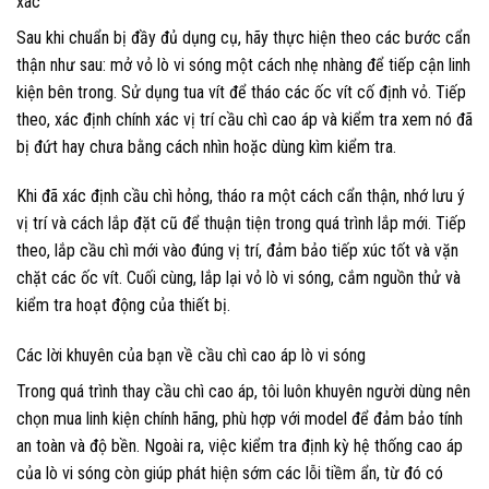
xác
Sau khi chuẩn bị đầy đủ dụng cụ, hãy thực hiện theo các bước cẩn
thận như sau: mở vỏ lò vi sóng một cách nhẹ nhàng để tiếp cận linh
kiện bên trong. Sử dụng tua vít để tháo các ốc vít cố định vỏ. Tiếp
theo, xác định chính xác vị trí cầu chì cao áp và kiểm tra xem nó đã
bị đứt hay chưa bằng cách nhìn hoặc dùng kìm kiểm tra.
Khi đã xác định cầu chì hỏng, tháo ra một cách cẩn thận, nhớ lưu ý
vị trí và cách lắp đặt cũ để thuận tiện trong quá trình lắp mới. Tiếp
theo, lắp cầu chì mới vào đúng vị trí, đảm bảo tiếp xúc tốt và vặn
chặt các ốc vít. Cuối cùng, lắp lại vỏ lò vi sóng, cắm nguồn thử và
kiểm tra hoạt động của thiết bị.
Các lời khuyên của bạn về cầu chì cao áp lò vi sóng
Trong quá trình thay cầu chì cao áp, tôi luôn khuyên người dùng nên
chọn mua linh kiện chính hãng, phù hợp với model để đảm bảo tính
an toàn và độ bền. Ngoài ra, việc kiểm tra định kỳ hệ thống cao áp
của lò vi sóng còn giúp phát hiện sớm các lỗi tiềm ẩn, từ đó có