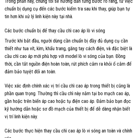
Trong phần này, chúng tôi sẽ hướng dẫn từng bước rõ ràng, từ việc
chuẩn bị dụng cụ đến các bước kiểm tra sau khi thay, giúp bạn tự
tin hơn khi xử lý linh kiện này tại nhà.
Các bước chuẩn bị để thay cầu chì cao áp lò vi sóng
Trước khi bắt đầu, người dùng cần chuẩn bị đầy đủ dụng cụ cần
thiết như tua vít, kìm, khẩu trang, găng tay cách điện, và đặc biệt là
cầu chì cao áp mới phù hợp với model lò vi sóng của bạn. Đồng
thời, cần tắt nguồn điện hoàn toàn, rút phích cắm ra khỏi ổ cắm để
đảm bảo tuyệt đối an toàn.
Việc xác định chính xác vị trí cầu chì cao áp trong thiết bị cũng là
phần quan trọng. Thường thì cầu chì này nằm tại bo mạch cao áp,
gần hoặc trên biến áp cao hoặc tụ điện cao áp. Đảm bảo bạn đọc
kỹ hướng dẫn hoặc sơ đồ mạch của thiết bị để dễ dàng nhận biết
vị trí linh kiện này.
Các bước thực hiện thay cầu chì cao áp lò vi sóng an toàn và chính