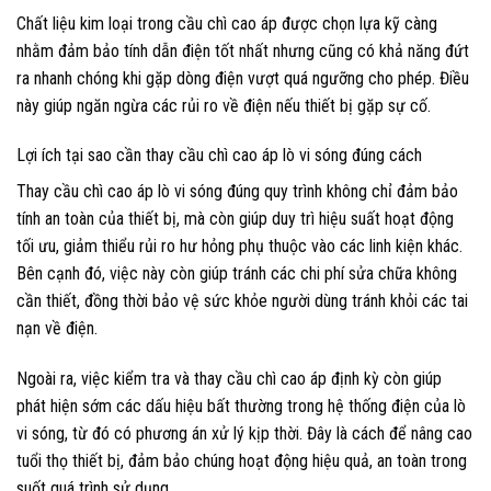
Chất liệu kim loại trong cầu chì cao áp được chọn lựa kỹ càng
nhằm đảm bảo tính dẫn điện tốt nhất nhưng cũng có khả năng đứt
ra nhanh chóng khi gặp dòng điện vượt quá ngưỡng cho phép. Điều
này giúp ngăn ngừa các rủi ro về điện nếu thiết bị gặp sự cố.
Lợi ích tại sao cần thay cầu chì cao áp lò vi sóng đúng cách
Thay cầu chì cao áp lò vi sóng đúng quy trình không chỉ đảm bảo
tính an toàn của thiết bị, mà còn giúp duy trì hiệu suất hoạt động
tối ưu, giảm thiểu rủi ro hư hỏng phụ thuộc vào các linh kiện khác.
Bên cạnh đó, việc này còn giúp tránh các chi phí sửa chữa không
cần thiết, đồng thời bảo vệ sức khỏe người dùng tránh khỏi các tai
nạn về điện.
Ngoài ra, việc kiểm tra và thay cầu chì cao áp định kỳ còn giúp
phát hiện sớm các dấu hiệu bất thường trong hệ thống điện của lò
vi sóng, từ đó có phương án xử lý kịp thời. Đây là cách để nâng cao
tuổi thọ thiết bị, đảm bảo chúng hoạt động hiệu quả, an toàn trong
suốt quá trình sử dụng.