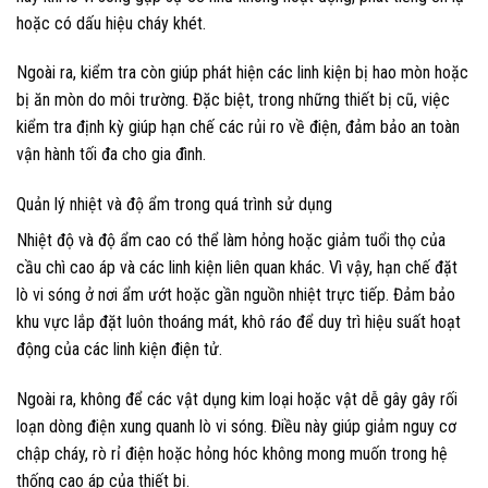
hoặc có dấu hiệu cháy khét.
Ngoài ra, kiểm tra còn giúp phát hiện các linh kiện bị hao mòn hoặc
bị ăn mòn do môi trường. Đặc biệt, trong những thiết bị cũ, việc
kiểm tra định kỳ giúp hạn chế các rủi ro về điện, đảm bảo an toàn
vận hành tối đa cho gia đình.
Quản lý nhiệt và độ ẩm trong quá trình sử dụng
Nhiệt độ và độ ẩm cao có thể làm hỏng hoặc giảm tuổi thọ của
cầu chì cao áp và các linh kiện liên quan khác. Vì vậy, hạn chế đặt
lò vi sóng ở nơi ẩm ướt hoặc gần nguồn nhiệt trực tiếp. Đảm bảo
khu vực lắp đặt luôn thoáng mát, khô ráo để duy trì hiệu suất hoạt
động của các linh kiện điện tử.
Ngoài ra, không để các vật dụng kim loại hoặc vật dễ gây gây rối
loạn dòng điện xung quanh lò vi sóng. Điều này giúp giảm nguy cơ
chập cháy, rò rỉ điện hoặc hỏng hóc không mong muốn trong hệ
thống cao áp của thiết bị.