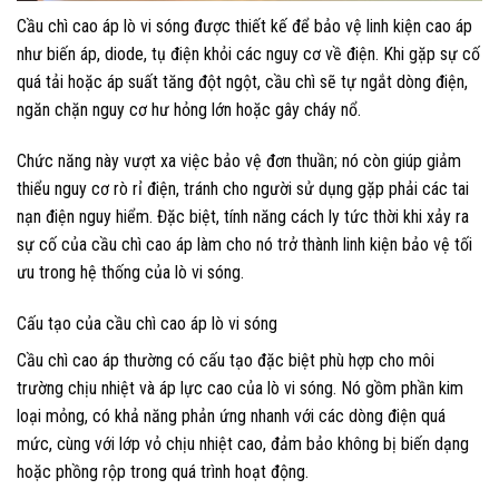
Cầu chì cao áp lò vi sóng được thiết kế để bảo vệ linh kiện cao áp
như biến áp, diode, tụ điện khỏi các nguy cơ về điện. Khi gặp sự cố
quá tải hoặc áp suất tăng đột ngột, cầu chì sẽ tự ngắt dòng điện,
ngăn chặn nguy cơ hư hỏng lớn hoặc gây cháy nổ.
Chức năng này vượt xa việc bảo vệ đơn thuần; nó còn giúp giảm
thiểu nguy cơ rò rỉ điện, tránh cho người sử dụng gặp phải các tai
nạn điện nguy hiểm. Đặc biệt, tính năng cách ly tức thời khi xảy ra
sự cố của cầu chì cao áp làm cho nó trở thành linh kiện bảo vệ tối
ưu trong hệ thống của lò vi sóng.
Cấu tạo của cầu chì cao áp lò vi sóng
Cầu chì cao áp thường có cấu tạo đặc biệt phù hợp cho môi
trường chịu nhiệt và áp lực cao của lò vi sóng. Nó gồm phần kim
loại mỏng, có khả năng phản ứng nhanh với các dòng điện quá
mức, cùng với lớp vỏ chịu nhiệt cao, đảm bảo không bị biến dạng
hoặc phồng rộp trong quá trình hoạt động.