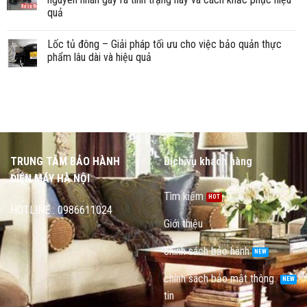
quả
Lốc tủ đông – Giải pháp tối ưu cho việc bảo quản thực
phẩm lâu dài và hiệu quả
TRUNG TÂM BẢO HÀNH
Dịch vụ khách hàng
ĐIỆN MÁY HÀ NỘI
Tìm kiếm
HOTLINE : 0986611024
Giới thiệu
chính sách bảo hành
chính sách bảo mật thông
tin