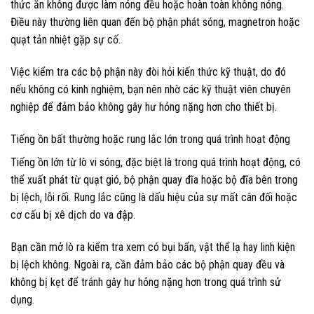
thức ăn không được làm nóng đều hoặc hoàn toàn không nóng.
Điều này thường liên quan đến bộ phận phát sóng, magnetron hoặc
quạt tản nhiệt gặp sự cố.
Việc kiểm tra các bộ phận này đòi hỏi kiến thức kỹ thuật, do đó
nếu không có kinh nghiệm, bạn nên nhờ các kỹ thuật viên chuyên
nghiệp để đảm bảo không gây hư hỏng nặng hơn cho thiết bị.
Tiếng ồn bất thường hoặc rung lắc lớn trong quá trình hoạt động
Tiếng ồn lớn từ lò vi sóng, đặc biệt là trong quá trình hoạt động, có
thể xuất phát từ quạt gió, bộ phận quay đĩa hoặc bộ đĩa bên trong
bị lệch, lỗi rối. Rung lắc cũng là dấu hiệu của sự mất cân đối hoặc
cơ cấu bị xê dịch do va đập.
Bạn cần mở lò ra kiểm tra xem có bụi bẩn, vật thể lạ hay linh kiện
bị lệch không. Ngoài ra, cần đảm bảo các bộ phận quay đều và
không bị kẹt để tránh gây hư hỏng nặng hơn trong quá trình sử
dụng.