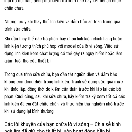
loại bỏ bụi bẩn, đồng thời kiểm tra xem các dây kết nối đã chắc
chắn chưa.
Những lưu ý khi thay thế linh kiện và đảm bảo an toàn trong quá
trình sửa chữa
Khi cần thay thế các bộ phận, hãy chọn linh kiện chính hãng hoặc
linh kiện tương thích phù hợp với model của lò vi sóng. Việc sử
dụng linh kiện kém chất lượng có thể gây ra nguy hiểm hoặc làm
giảm tuổi thọ của thiết bị.
Trong quá trình sửa chữa, bạn cần tắt nguồn điện và đảm bảo
không còn dòng điện trong linh kiện. Tránh sử dụng sức quá mức
khi tháo lắp, đồng thời đo kiểm cẩn thận trước khi lắp lại các bộ
phận. Cuối cùng, sau khi sửa chữa, hãy kiểm tra kỹ xem tất cả các
linh kiện đã cài đặt chắc chắn, và thực hiện thử nghiệm nhỏ trước
khi sử dụng lại bình thường.
Các lời khuyên của bạn chữa lò vi sóng – Chia sẻ kinh
nghiệm để giữ cho thiết bị luôn hoạt động bền bỉ