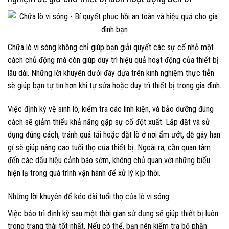
Chữa lò vi sóng không chỉ giúp bạn giải quyết các sự cố nhỏ một
cách chủ động mà còn giúp duy trì hiệu quả hoạt động của thiết bị
lâu dài. Những lời khuyên dưới đây dựa trên kinh nghiệm thực tiễn
sẽ giúp bạn tự tin hơn khi tự sửa hoặc duy trì thiết bị trong gia đình.
Việc định kỳ vệ sinh lò, kiểm tra các linh kiện, và bảo dưỡng đúng
cách sẽ giảm thiểu khả năng gặp sự cố đột xuất. Lắp đặt và sử
dụng đúng cách, tránh quá tải hoặc đặt lò ở nơi ẩm ướt, dễ gây han
gỉ sẽ giúp nâng cao tuổi thọ của thiết bị. Ngoài ra, cần quan tâm
đến các dấu hiệu cảnh báo sớm, không chủ quan với những biểu
hiện lạ trong quá trình vận hành để xử lý kịp thời.
Những lời khuyên để kéo dài tuổi thọ của lò vi sóng
Việc bảo trì định kỳ sau một thời gian sử dụng sẽ giúp thiết bị luôn
trong trạng thái tốt nhất. Nếu có thể, bạn nên kiểm tra bộ phận