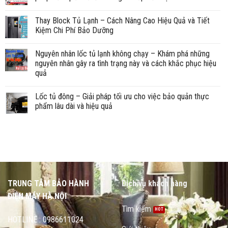
Thay Block Tủ Lạnh – Cách Nâng Cao Hiệu Quả và Tiết
Kiệm Chi Phí Bảo Dưỡng
Nguyên nhân lốc tủ lạnh không chạy – Khám phá những
nguyên nhân gây ra tình trạng này và cách khắc phục hiệu
quả
Lốc tủ đông – Giải pháp tối ưu cho việc bảo quản thực
phẩm lâu dài và hiệu quả
TRUNG TÂM BẢO HÀNH
Dịch vụ khách hàng
ĐIỆN MÁY HÀ NỘI
Tìm kiếm
HOTLINE : 0986611024