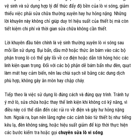
vệ sinh và sử dụng hợp lý để thúc đẩy độ bền của lò vi sóng, giảm
thiểu việc phải sửa chữa thường xuyên hay hư hỏng nặng. Những
lời khuyên này không chỉ giúp duy trì hiệu suất của thiết bị mà còn
tiết kiệm chi phí và thời gian sửa chữa không cần thiết.
Lời khuyên đầu tiên chính là vệ sinh thường xuyên lò vi sóng sau
mỗi lần sử dụng. Bụi bẩn, dầu mỡ hoặc thức ăn bám vào các bộ
phận trong lò có thể gây lỗi về cơ điện hoặc dẫn tới hỏng hóc các
linh kiện quan trọng. Đối với các bộ phận dễ bám bẩn như đèn, quạt
làm mát hay cảm biến, nên lau chùi sạch sẽ bằng các dung dịch
phù hợp, không gây ăn mòn hay chập cháy.
Tiếp theo là việc sử dụng lò đúng cách và đúng quy trình. Tránh tự
ý mở lò, sửa chữa hoặc thay thế linh kiện khi không có kỹ năng, vì
điều này có thể dẫn đến các rủi ro về điện và gây hư hỏng nặng
hơn. Ngoài ra, bạn nên lắng nghe các cảnh báo từ thiết bị như tiếng
kêu lạ, đèn không sáng, hoặc hiệu suất giảm để kịp thời thực hiện
các bước kiểm tra hoặc gọi
chuyên sửa lò vi sóng
.