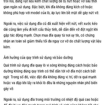
trôi nổi, dùng vật liệu kém chất lượng dễ bị nứt hoặc vỡ sau thời
gian ngắn sử dụng. Đặc biệt, khi đĩa không đúng kích cỡ hoặc
không phù hợp với model của lò, áp lực lên bề mặt dễ gây nứt vỡ.
Ngoài ra, việc sử dụng đĩa cũ đã xuất hiện vết nứt, vết xước kéo
dài cũng làm yếu đi kết cấu thủy tinh, dễ dẫn đến vỡ đột ngột khi
gặp tác động mạnh. Chọn mua đĩa quay từ nơi uy tín, có chứng
nhận an toàn sẽ giảm thiểu tối đa nguy cơ vỡ do chất lượng vật liệu
kém.
Ảnh hưởng của quy trình sử dụng và bảo dưỡng
Quá trình sử dụng đĩa quay lò vi sóng không đúng cách hoặc bảo
dưỡng không đúng quy trình có thể dẫn tới vỡ đĩa một cách bất
ngờ. Trong số đó, việc đặt đĩa không đúng vị trí, dỡ ra quá mạnh
hoặc va đập khi lấy ra khỏi lò đều là những nguyên nhân phổ biến
gây vỡ.
Ngoài ra, sử dụng đĩa trong môi trường có nhiệt độ quá cao hoặc