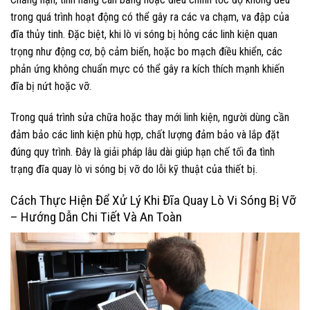
trong quá trình hoạt động có thể gây ra các va chạm, va đập của
đĩa thủy tinh. Đặc biệt, khi lò vi sóng bị hỏng các linh kiện quan
trọng như động cơ, bộ cảm biến, hoặc bo mạch điều khiển, các
phản ứng không chuẩn mực có thể gây ra kích thích mạnh khiến
đĩa bị nứt hoặc vỡ.
Trong quá trình sửa chữa hoặc thay mới linh kiện, người dùng cần
đảm bảo các linh kiện phù hợp, chất lượng đảm bảo và lắp đặt
đúng quy trình. Đây là giải pháp lâu dài giúp hạn chế tối đa tình
trạng đĩa quay lò vi sóng bị vỡ do lỗi kỹ thuật của thiết bị.
Cách Thực Hiện Để Xử Lý Khi Đĩa Quay Lò Vi Sóng Bị Vỡ
– Hướng Dẫn Chi Tiết Và An Toàn