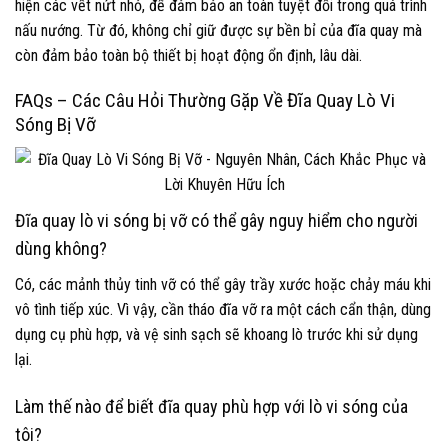
hiện các vết nứt nhỏ, để đảm bảo an toàn tuyệt đối trong quá trình
nấu nướng. Từ đó, không chỉ giữ được sự bền bỉ của đĩa quay mà
còn đảm bảo toàn bộ thiết bị hoạt động ổn định, lâu dài.
FAQs – Các Câu Hỏi Thường Gặp Về Đĩa Quay Lò Vi
Sóng Bị Vỡ
Đĩa quay lò vi sóng bị vỡ có thể gây nguy hiểm cho người
dùng không?
Có, các mảnh thủy tinh vỡ có thể gây trầy xước hoặc chảy máu khi
vô tình tiếp xúc. Vì vậy, cần tháo đĩa vỡ ra một cách cẩn thận, dùng
dụng cụ phù hợp, và vệ sinh sạch sẽ khoang lò trước khi sử dụng
lại.
Làm thế nào để biết đĩa quay phù hợp với lò vi sóng của
tôi?