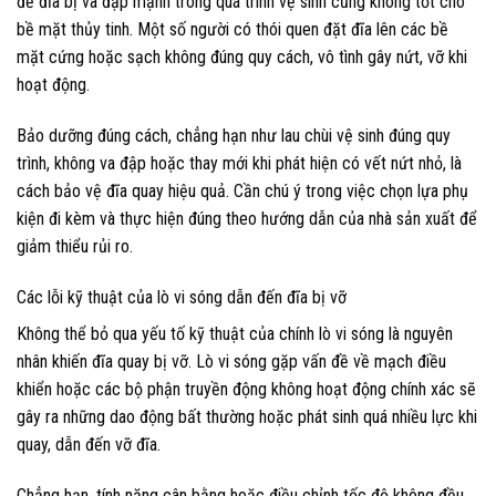
để đĩa bị va đập mạnh trong quá trình vệ sinh cũng không tốt cho
bề mặt thủy tinh. Một số người có thói quen đặt đĩa lên các bề
mặt cứng hoặc sạch không đúng quy cách, vô tình gây nứt, vỡ khi
hoạt động.
Bảo dưỡng đúng cách, chẳng hạn như lau chùi vệ sinh đúng quy
trình, không va đập hoặc thay mới khi phát hiện có vết nứt nhỏ, là
cách bảo vệ đĩa quay hiệu quả. Cần chú ý trong việc chọn lựa phụ
kiện đi kèm và thực hiện đúng theo hướng dẫn của nhà sản xuất để
giảm thiểu rủi ro.
Các lỗi kỹ thuật của lò vi sóng dẫn đến đĩa bị vỡ
Không thể bỏ qua yếu tố kỹ thuật của chính lò vi sóng là nguyên
nhân khiến đĩa quay bị vỡ. Lò vi sóng gặp vấn đề về mạch điều
khiển hoặc các bộ phận truyền động không hoạt động chính xác sẽ
gây ra những dao động bất thường hoặc phát sinh quá nhiều lực khi
quay, dẫn đến vỡ đĩa.
Chẳng hạn, tính năng cân bằng hoặc điều chỉnh tốc độ không đều