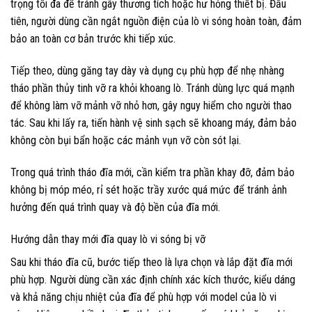
trọng tối đa để tránh gây thương tích hoặc hư hỏng thiết bị. Đầu
tiên, người dùng cần ngắt nguồn điện của lò vi sóng hoàn toàn, đảm
bảo an toàn cơ bản trước khi tiếp xúc.
Tiếp theo, dùng găng tay dày và dụng cụ phù hợp để nhẹ nhàng
tháo phần thủy tinh vỡ ra khỏi khoang lò. Tránh dùng lực quá mạnh
để không làm vỡ mảnh vỡ nhỏ hơn, gây nguy hiểm cho người thao
tác. Sau khi lấy ra, tiến hành vệ sinh sạch sẽ khoang máy, đảm bảo
không còn bụi bẩn hoặc các mảnh vụn vỡ còn sót lại.
Trong quá trình tháo đĩa mới, cần kiểm tra phần khay đỡ, đảm bảo
không bị móp méo, rỉ sét hoặc trầy xước quá mức để tránh ảnh
hưởng đến quá trình quay và độ bền của đĩa mới.
Hướng dẫn thay mới đĩa quay lò vi sóng bị vỡ
Sau khi tháo đĩa cũ, bước tiếp theo là lựa chọn và lắp đặt đĩa mới
phù hợp. Người dùng cần xác định chính xác kích thước, kiểu dáng
và khả năng chịu nhiệt của đĩa để phù hợp với model của lò vi