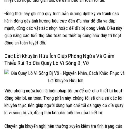
nhiệt cao hoặc thời gian dài, để đảm bảo an toàn tối đa.
Đồng thời, hãy ghi nhớ quy trình bảo dưỡng định kỳ và tránh các
hành động gây ảnh hưởng tiêu cực đến đĩa như để đĩa va đập
mạnh, dùng các vật sắc nhọn hoặc để đĩa bị cong vênh. Điều này
giúp nâng cao tuổi thọ cho toàn bộ thiết bị cũng như duy trì hoạt
động an toàn tuyệt đối.
Các Lời Khuyên Hữu Ích Giúp Phòng Ngừa Và Giảm
Thiểu Rủi Ro Đĩa Quay Lò Vi Sóng Bị Vỡ
Việc phòng ngừa luôn là biện pháp tối ưu để giữ cho thiết bị hoạt
động bền bỉ, an toàn. Trong phần này, chúng tôi sẽ chia sẻ các lời
khuyên thực tiễn giúp người dùng hạn chế tối đa nguy cơ đĩa quay
lò vi sóng bị vỡ, đồng thời kéo dài tuổi thọ của thiết bị.
Chuyên gia khuyến nghị nên thường xuyên kiểm tra tình trạng của