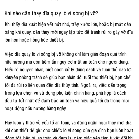
Khi nào cần thay đĩa quay lò vi sóng bị vỡ?
Khi thấy đĩa xuất hiện vết nứt nhỏ, trầy xước lớn, hoặc bị mất cân
bằng khi quay, cần thay mới ngay lập tức để tránh rủi ro gây vỡ đĩa
lớn hơn hoặc hỏng hóc thiết bị.
Việc đĩa quay lò vi sóng bị vỡ không chỉ làm gián đoạn quá trình
nấu nướng mà còn tiềm ẩn nguy cơ mất an toàn cho người dùng.
Hiểu rõ nguyên nhân, biết cách xử lý đúng cách và tuân thủ các lời
khuyên phòng tránh sẽ giúp bạn nhân đôi tuổi thọ thiết bị, hạn chế
tối đa rủi ro liên quan đến đĩa thủy tinh. Ngoài ra, việc cẩn trọng
trong lựa chọn và sử dụng phụ kiện chính hãng, phù hợp là cách
đầu tư tốt nhất để đảm bảo an toàn và hiệu quả tối đa trong mọi
hoạt động nấu nướng hàng ngày.
Hãy luôn ý thức về yếu tố an toàn, và đừng ngần ngại thay mới đĩa
khi cần thiết để giữ cho chiếc lò vi sóng của gia đình bạn luôn hoạt
động tốt, bền bỉ, an toàn và đem lại cảm giác yên tâm tuyệt đối khi