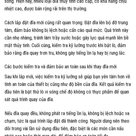
sóng. Hiện nay, nhiều loại đĩa thủy tinh cao cấp, có khả năng chịu
nhiệt cao, được bán rộng rãi trên thị trường.
Cách lắp đặt đĩa mới cũng rất quan trọng. Đặt đĩa lên bộ đỡ trung
tâm, đảm bảo không bị lệch hoặc cấn cào quá mức. Quá trình này
cần nhẹ nhàng, tránh làm trầy xước hoặc gây lực quá mạnh lên bề
mặt thủy tinh. Cuối cùng, kiểm tra kỹ lưỡng trước khi bật lò, đảm
bảo rằng đĩa quay trơn tru, không gây tiếng ồn lạ hay bị rung lắc.
Các bước kiểm tra và đảm bảo an toàn sau khi thay đĩa mới
Sau khi lắp mới, việc kiểm tra kỹ lưỡng sẽ giúp bạn yên tâm hơn về
tính an toàn của thiết bị cũng như độ bền của đĩa. Kết quả kiểm tra
đầu tiên là bật thử lò vi sóng chế độ không có thực phẩm để quan
sát quá trình quay của đĩa.
Nếu đĩa quay đều, không phát ra tiếng ồn lạ, không bị lệch hoặc va
chạm, tức là quá trình lắp đặt đã thành công. Người dùng nên theo
dõi trong vài lần sử dụng đầu tiên, đặc biệt là các món cần nấu