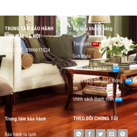
TRUNG TÂM BẢO HÀNH
Dịch vụ khách hàng
ĐIỆN MÁY HÀ NỘI
Tìm kiếm
HOTLINE : 0986611024
Giới thiệu
chính sách bảo hành
chính sách bảo mật thông
tin
chính sách thanh toán
THEO DÕI CHÚNG TÔI
Trung tâm bảo hành
Bảo hành tủ lạnh