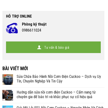
HỖ TRỢ ONLINE
Phòng kỹ thuật
0986611024
Tư vấn & báo giá
BÀI VIẾT MỚI
Sửa Chữa Bảo Hành Nồi Cơm Điện Cuckoo – Dịch vụ Uy
Tín, Chuyên Nghiệp Và Tin Cậy
Hướng dẫn sửa nồi cơm điện Cuckoo – Cẩm nang từ
chuyên gia để bảo trì và khắc phục sự cố hiệu quả
Giải Mã Lỗi E01 Nồi Cơm Cuckoo – Nguyên Nhân Và Cách