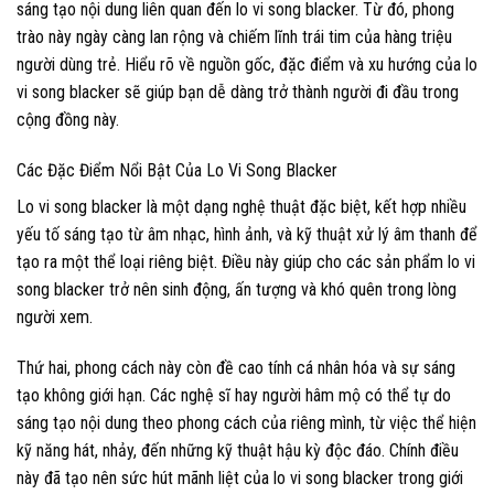
sáng tạo nội dung liên quan đến lo vi song blacker. Từ đó, phong
trào này ngày càng lan rộng và chiếm lĩnh trái tim của hàng triệu
người dùng trẻ. Hiểu rõ về nguồn gốc, đặc điểm và xu hướng của lo
vi song blacker sẽ giúp bạn dễ dàng trở thành người đi đầu trong
cộng đồng này.
Các Đặc Điểm Nổi Bật Của Lo Vi Song Blacker
Lo vi song blacker là một dạng nghệ thuật đặc biệt, kết hợp nhiều
yếu tố sáng tạo từ âm nhạc, hình ảnh, và kỹ thuật xử lý âm thanh để
tạo ra một thể loại riêng biệt. Điều này giúp cho các sản phẩm lo vi
song blacker trở nên sinh động, ấn tượng và khó quên trong lòng
người xem.
Thứ hai, phong cách này còn đề cao tính cá nhân hóa và sự sáng
tạo không giới hạn. Các nghệ sĩ hay người hâm mộ có thể tự do
sáng tạo nội dung theo phong cách của riêng mình, từ việc thể hiện
kỹ năng hát, nhảy, đến những kỹ thuật hậu kỳ độc đáo. Chính điều
này đã tạo nên sức hút mãnh liệt của lo vi song blacker trong giới