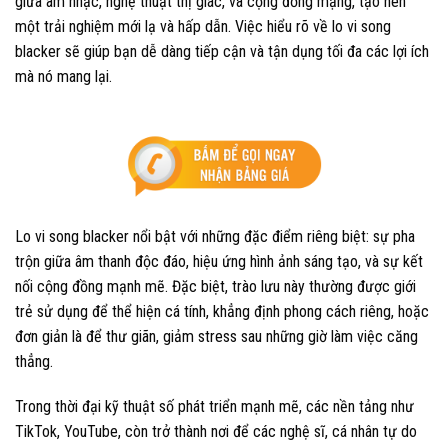
giữa âm nhạc, nghệ thuật thị giác, và cộng đồng mạng, tạo nên
một trải nghiệm mới lạ và hấp dẫn. Việc hiểu rõ về lo vi song
blacker sẽ giúp bạn dễ dàng tiếp cận và tận dụng tối đa các lợi ích
mà nó mang lại.
Lo vi song blacker nổi bật với những đặc điểm riêng biệt: sự pha
trộn giữa âm thanh độc đáo, hiệu ứng hình ảnh sáng tạo, và sự kết
nối cộng đồng mạnh mẽ. Đặc biệt, trào lưu này thường được giới
trẻ sử dụng để thể hiện cá tính, khẳng định phong cách riêng, hoặc
đơn giản là để thư giãn, giảm stress sau những giờ làm việc căng
thẳng.
Trong thời đại kỹ thuật số phát triển mạnh mẽ, các nền tảng như
TikTok, YouTube, còn trở thành nơi để các nghệ sĩ, cá nhân tự do