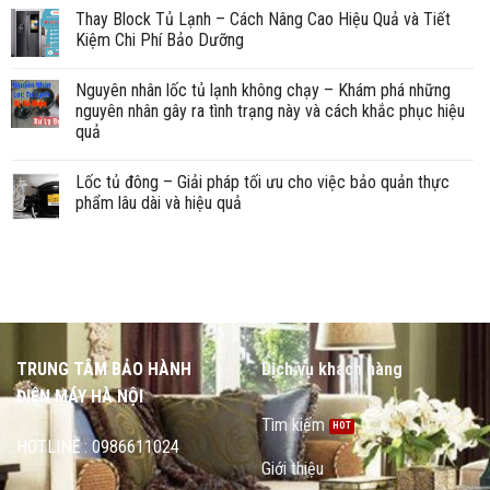
Thay Block Tủ Lạnh – Cách Nâng Cao Hiệu Quả và Tiết
Kiệm Chi Phí Bảo Dưỡng
Nguyên nhân lốc tủ lạnh không chạy – Khám phá những
nguyên nhân gây ra tình trạng này và cách khắc phục hiệu
quả
Lốc tủ đông – Giải pháp tối ưu cho việc bảo quản thực
phẩm lâu dài và hiệu quả
TRUNG TÂM BẢO HÀNH
Dịch vụ khách hàng
ĐIỆN MÁY HÀ NỘI
Tìm kiếm
HOTLINE : 0986611024
Giới thiệu