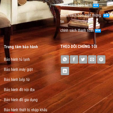
chính sách bảo hành
chính sách bảo mật thông
tin
chính sách thanh toán
THEO DÕI CHÚNG TÔI
Trung tâm bảo hành
Bảo hành tủ lạnh
Bảo hành máy giặt
Bảo hành bếp từ
Bảo hành đồ nội địa
Bảo hành đồ gia dụng
Bảo hành thiết bị nhập khẩu