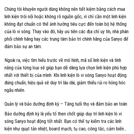
Chúng tôi khuyên người dùng không nên tiết kiệm bằng cách mua
linh kiện trôi nổi hoặc không rõ nguồn gốc, vì chỉ cần một linh kiện
không đạt chuẩn có thể ảnh hưởng tiêu cực đến toàn bộ hệ thống
của lò vi sóng. Thay vào đó, hãy ưu tiên các địa chỉ uy tín, nhà phân
phối chính hãng hay các trung tâm bảo trì chính hãng của Sanyo để
đảm bảo sự an tâm.
Ngoài ra, việc tìm hiểu trước về mô hình, mã số linh kiện và tính
năng của từng loại sẽ giúp bạn dễ dàng lựa chọn linh kiện phù hợp
nhất với thiết bị của mình. Khi linh kiện lò vi sóng Sanyo hoạt động
đúng chuẩn, hiệu quả sẽ duy trì lâu dài, giảm thiểu rủi ro hỏng hóc
ngẫu nhiên.
Quản lý và bảo dưỡng định kỳ – Tăng tuổi thọ và đảm bảo an toàn
Bảo dưỡng định kỳ là yếu tố then chốt giúp duy trì linh kiện lò vi
sóng Sanyo hoạt động tốt nhất. Bạn có thể tự kiểm tra các linh
kiện như quạt tản nhiệt, board mạch, tụ cao, công tắc, cảm biến…