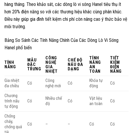
hàng tháng. Theo khảo sát, các dòng lò vi sóng Hanel tiêu thụ ít
hơn 20% điện năng so với các thương hiệu khác cùng phân khúc.
Điều này giúp gia đình tiết kiệm chi phí còn nâng cao ý thức bảo vệ
môi trường.
Bảng So Sánh Các Tính Năng Chính Của Các Dòng Lò Vi Sóng
Hanel phổ biến
CÔNG
TÍNH
TIẾT
MẪU
CHẾ ĐỘ
TÍNH
NGHỆ
NĂNG
KIỆM
ĐẶC
NẤU ĐA
NĂNG
GIA
AN
ĐIỆN
TRƯNG
DẠNG
NHIỆT
TOÀN
NĂNG
Gia nhiệt
Công
Khóa tự
Có
Có
Có
đa chiều
nghệ mới
động
Chương
Nhiều chế
Vật liệu
trình nấu
Có
Có
Có
độ
an toàn
tự động
Chống
cháy,
Có
–
–
Có
Có
chống quá
tải