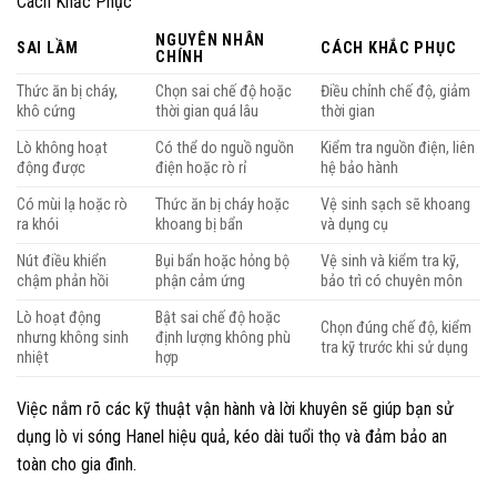
Cách Khắc Phục
NGUYÊN NHÂN
SAI LẦM
CÁCH KHẮC PHỤC
CHÍNH
Thức ăn bị cháy,
Chọn sai chế độ hoặc
Điều chỉnh chế độ, giảm
khô cứng
thời gian quá lâu
thời gian
Lò không hoạt
Có thể do nguồ nguồn
Kiểm tra nguồn điện, liên
động được
điện hoặc rò rỉ
hệ bảo hành
Có mùi lạ hoặc rò
Thức ăn bị cháy hoặc
Vệ sinh sạch sẽ khoang
ra khói
khoang bị bẩn
và dụng cụ
Nút điều khiển
Bụi bẩn hoặc hỏng bộ
Vệ sinh và kiểm tra kỹ,
chậm phản hồi
phận cảm ứng
bảo trì có chuyên môn
Lò hoạt động
Bật sai chế độ hoặc
Chọn đúng chế độ, kiểm
nhưng không sinh
định lượng không phù
tra kỹ trước khi sử dụng
nhiệt
hợp
Việc nắm rõ các kỹ thuật vận hành và lời khuyên sẽ giúp bạn sử
dụng lò vi sóng Hanel hiệu quả, kéo dài tuổi thọ và đảm bảo an
toàn cho gia đình.