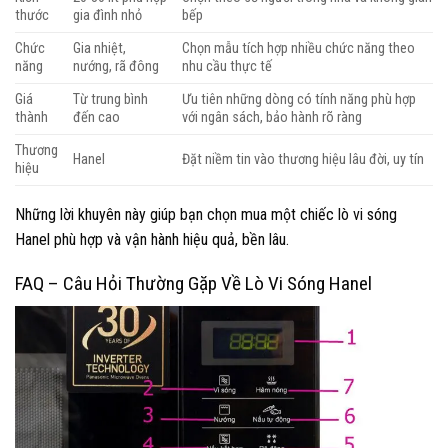
thước
gia đình nhỏ
bếp
Chức
Gia nhiệt,
Chọn mẫu tích hợp nhiều chức năng theo
năng
nướng, rã đông
nhu cầu thực tế
Giá
Từ trung bình
Ưu tiên những dòng có tính năng phù hợp
thành
đến cao
với ngân sách, bảo hành rõ ràng
Thương
Hanel
Đặt niềm tin vào thương hiệu lâu đời, uy tín
hiệu
Những lời khuyên này giúp bạn chọn mua một chiếc lò vi sóng
Hanel phù hợp và vận hành hiệu quả, bền lâu.
FAQ – Câu Hỏi Thường Gặp Về Lò Vi Sóng Hanel