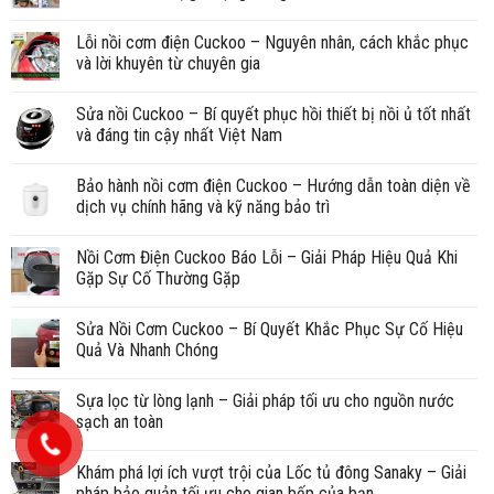
Lỗi nồi cơm điện Cuckoo – Nguyên nhân, cách khắc phục
và lời khuyên từ chuyên gia
Sửa nồi Cuckoo – Bí quyết phục hồi thiết bị nồi ủ tốt nhất
và đáng tin cậy nhất Việt Nam
Bảo hành nồi cơm điện Cuckoo – Hướng dẫn toàn diện về
dịch vụ chính hãng và kỹ năng bảo trì
Nồi Cơm Điện Cuckoo Báo Lỗi – Giải Pháp Hiệu Quả Khi
Gặp Sự Cố Thường Gặp
Sửa Nồi Cơm Cuckoo – Bí Quyết Khắc Phục Sự Cố Hiệu
Quả Và Nhanh Chóng
Sựa lọc từ lòng lạnh – Giải pháp tối ưu cho nguồn nước
sạch an toàn
Khám phá lợi ích vượt trội của Lốc tủ đông Sanaky – Giải
pháp bảo quản tối ưu cho gian bếp của bạn