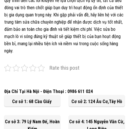
quy trình đến các lời khuyên về lựa chọn dịch vụ uy tín, tất cả đều
đóng vai trò then chốt giúp bạn duy trì hoạt động ổn định của thiết
bị gia dụng quan trọng này. Khi gặp phải vấn đề, hãy liên hệ với các
trung tâm sửa chữa chuyên nghiệp để nhận được dịch vụ tốt nhất,
đảm bảo an toàn cho gia đình và tiết kiệm chi phí. Việc sửa bo
mạch lò vi sóng đúng kỹ thuật sẽ giúp thiết bị của bạn hoạt động
bền bỉ, mang lại nhiều tiện ích và niềm vui trong cuộc sống hàng
ngày.
Rate this post
Địa Chỉ Tại Hà Nội - Điện Thoại : 0986 611 024
Cơ sở 1: 68 Cầu Giấy
Cơ sở 2: 124 Âu Cơ,Tây Hồ
Cơ sở 3: 79 Lý Nam Đế, Hoàn
Cơ sở 4: 145 Nguyễn Văn Cừ,
Kiếm
Long Biên