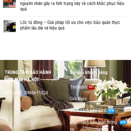
nguyên nhân gây ra tình trạng này và cách khắc phục hiệu
quả
Lốc tủ đông – Giải pháp tối ưu cho việc bảo quản thực
phẩm lâu dài và hiệu quả
TRUNG TÂM BẢO HÀNH
Dịch vụ khách hàng
ĐIỆN MÁY HÀ NỘI
Tìm kiếm
HOTLINE : 0986611024
Giới thiệu
chính sách bảo hành
chính sách bảo mật thông
tin