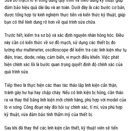
Sửa bo mạch lò vi sóng đúng quy trình và theo đúng kỹ thuật giúp
đảm bảo hiệu quả dài lâu và an toàn. Dưới đây là các bước cơ bản,
được tổng hợp từ kinh nghiệm thực tiễn và kiến thức kỹ thuật, giúp
bạn có thể hình dung rõ hơn về quá trình sửa chữa.
Trước hết, kiểm tra sơ bộ và xác định nguyên nhân hỏng hóc. Điều
này cần có kiến thức về sơ đồ mạch, sử dụng các thiết bị đo
lường như multimeter, oscilloscope để kiểm tra các linh kiện như tụ
điện, triac, diode, relay, cảm biến, vi mạch điều khiển. Việc phát
hiện chính xác lỗi là bước quan trọng quyết định độ chính xác của
quá trình sửa.
Tiếp theo là thực hiện các thao tác tháo lắp linh kiện cẩn thận,
tránh gây hư hại hay chập cháy. Nếu có linh kiện bị hỏng, cần tháo
ra và thay thế bằng linh kiện mới chính hãng, phù hợp với model của
lò vi sóng. Công đoạn này đòi hỏi sự chính xác, tỉ mỉ, vừa phù hợp
kỹ thuật, vừa đảm bảo tính thẩm mỹ của thiết bị.
Sau khi đã thay thế các linh kiện cần thiết, kỹ thuật viên sẽ tiến