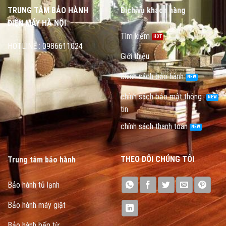
TRUNG TÂM BẢO HÀNH
Dịch vụ khách hàng
ĐIỆN MÁY HÀ NỘI
Tìm kiếm
HOTLINE : 0986611024
Giới thiệu
chính sách bảo hành
chính sách bảo mật thông
tin
chính sách thanh toán
THEO DÕI CHÚNG TÔI
Trung tâm bảo hành
Bảo hành tủ lạnh
Bảo hành máy giặt
Bảo hành bếp từ