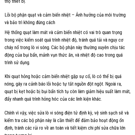
thọ thiết bị.
Lỗi bộ phận quạt và cảm biến nhiệt – Ảnh hưởng của môi trường
và bảo trì không đúng cách
Hệ thống quạt làm mát và cảm biến nhiệt có vai trò quan trọng
trong việc kiểm soát quá trình nhiệt độ, tránh quá tải và nguy cơ
cháy nổ trong lò vi sóng. Các bộ phận này thường xuyên chịu tác
động của bụi bẩn, mảnh vụn thức ăn, và nhiệt độ cao trong quá
trình sử dụng.
Khi quạt hỏng hoặc cảm biến nhiệt gặp sự cố, lò có thể bị quá
nóng, gây ra cảnh báo lỗi hoặc tự tắt nguồn đột ngột. Ngoài ra,
quạt bị kẹt hoặc bị bụi bẩn tích tụ còn làm giảm hiệu suất làm mát,
đẩy nhanh quá trình hỏng hóc của các linh kiện khác.
Chính vì vậy, việc sửa lò vi sóng điện tử định kỳ, vệ sinh sạch sẽ và
kiểm tra các bộ phận này là cần thiết để đảm bảo hoạt động ổn
định, tránh các rủi ro về an toàn và tiết kiệm chi phí sửa chữa lớn