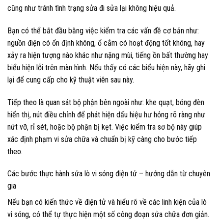
cũng như tránh tình trạng sửa đi sửa lại không hiệu quả.
Bạn có thể bắt đầu bằng việc kiểm tra các vấn đề cơ bản như:
nguồn điện có ổn định không, ổ cắm có hoạt động tốt không, hay
xảy ra hiện tượng nào khác như nặng mùi, tiếng ồn bất thường hay
biểu hiện lỗi trên màn hình. Nếu thấy có các biểu hiện này, hãy ghi
lại để cung cấp cho kỹ thuật viên sau này.
Tiếp theo là quan sát bộ phận bên ngoài như: khe quạt, bóng đèn
hiển thị, nút điều chỉnh để phát hiện dấu hiệu hư hỏng rõ ràng như
nứt vỡ, rỉ sét, hoặc bộ phận bị kẹt. Việc kiểm tra sơ bộ này giúp
xác định phạm vi sửa chữa và chuẩn bị kỹ càng cho bước tiếp
theo.
Các bước thực hành sửa lò vi sóng điện tử – hướng dẫn từ chuyên
gia
Nếu bạn có kiến thức về điện tử và hiểu rõ về các linh kiện của lò
vi sóng, có thể tự thực hiện một số công đoạn sửa chữa đơn giản.