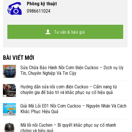
Phòng kỹ thuật
0986611024
Tư vấn & báo giá
BÀI VIẾT MỚI
Sửa Chữa Bảo Hành Nồi Cơm Điện Cuckoo – Dịch vụ Uy
Tín, Chuyên Nghiệp Và Tin Cậy
Hướng dẫn sửa nồi cơm điện Cuckoo – Cẩm nang từ
chuyên gia để bảo trì và khắc phục sự cố hiệu quả
Giải Mã Lỗi E01 Nồi Cơm Cuckoo – Nguyên Nhân Và Cách
Khắc Phục Hiệu Quả
Mã lỗi nồi Cuchen – Bí quyết khắc phục sự cố nhanh
chóng và hiệu quả