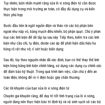
Tuy nhiên, luôn nhấn mạnh rằng sửa lò vi sóng điện tử cần được
thực hiện trong môi trường an toàn, có đầy đủ dụng cụ và kiến
thức phù hợp.
Bước đầu tiên là ngắt nguồn điện và tháo rời các bộ phận bên
ngoài như nắp vỏ, bảng mạch điều khiển, bộ phận quạt…Chú ý phân
loại các linh kiện để dễ lắp lại sau này. Tiếp theo, kiểm tra các linh
kiện như cầu chì, tụ điện, diode cao áp để phát hiện dấu hiệu hư
hỏng rõ rệt như vỡ, rỉ sét hoặc biến dạng.
Sau đó, tùy theo nguyên nhân đã xác định, bạn có thể thay thế linh
kiện hỏng bằng linh kiện chính hãng, sử dụng các dụng cụ chính xác
để đảm bảo kỹ thuật. Trong quá trình làm việc, cần chú ý đến an
toàn điện, không để rò rỉ điện hoặc gây chấn thương.
Các lời khuyên của bạn sửa lò vi sóng điện tử
Chuyên gia khuyên rằng, để duy trì tốt tình trạng của lò vi sóng,
người dùng nên thực hiện bảo trì định kỳ và vệ sinh sạch sẽ các bộ