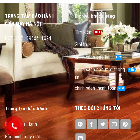
TRUNG TÂM BẢO HÀNH
Dịch vụ khách hàng
ĐIỆN MÁY HÀ NỘI
Tìm kiếm
HOTLINE : 0986611024
Giới thiệu
chính sách bảo hành
chính sách bảo mật thông
tin
chính sách thanh toán
THEO DÕI CHÚNG TÔI
Trung tâm bảo hành
Bảo hành tủ lạnh
Bảo hành máy giặt