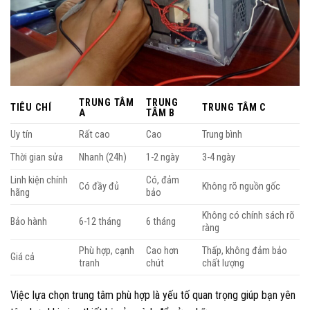
TRUNG TÂM
TRUNG
TIÊU CHÍ
TRUNG TÂM C
A
TÂM B
Uy tín
Rất cao
Cao
Trung bình
Thời gian sửa
Nhanh (24h)
1-2 ngày
3-4 ngày
Linh kiện chính
Có, đảm
Có đầy đủ
Không rõ nguồn gốc
hãng
bảo
Không có chính sách rõ
Bảo hành
6-12 tháng
6 tháng
ràng
Phù hợp, cạnh
Cao hơn
Thấp, không đảm bảo
Giá cả
tranh
chút
chất lượng
Việc lựa chọn trung tâm phù hợp là yếu tố quan trọng giúp bạn yên