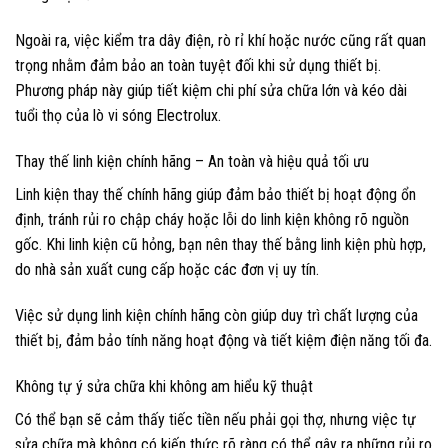
Ngoài ra, việc kiểm tra dây điện, rò rỉ khí hoặc nước cũng rất quan
trọng nhằm đảm bảo an toàn tuyệt đối khi sử dụng thiết bị.
Phương pháp này giúp tiết kiệm chi phí sửa chữa lớn và kéo dài
tuổi thọ của lò vi sóng Electrolux.
Thay thế linh kiện chính hãng – An toàn và hiệu quả tối ưu
Linh kiện thay thế chính hãng giúp đảm bảo thiết bị hoạt động ổn
định, tránh rủi ro chập cháy hoặc lỗi do linh kiện không rõ nguồn
gốc. Khi linh kiện cũ hỏng, bạn nên thay thế bằng linh kiện phù hợp,
do nhà sản xuất cung cấp hoặc các đơn vị uy tín.
Việc sử dụng linh kiện chính hãng còn giúp duy trì chất lượng của
thiết bị, đảm bảo tính năng hoạt động và tiết kiệm điện năng tối đa.
Không tự ý sửa chữa khi không am hiểu kỹ thuật
Có thể bạn sẽ cảm thấy tiếc tiền nếu phải gọi thợ, nhưng việc tự
sửa chữa mà không có kiến thức rõ ràng có thể gây ra những rủi ro